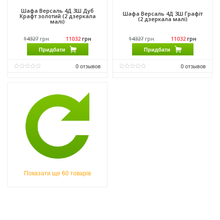
Шафа Версаль 4Д 3Ш Дуб
Шафа Версаль 4Д 3Ш Графіт
Крафт золотий (2 дзеркала
(2 дзеркала малі)
малі)
14327
грн
11032
грн
14327
грн
11032
грн
Придбати
Придбати
0
отзывов
0
отзывов
Материал:
ЛДСП
Материал:
ЛДСП
Материал каркаса:
ЛДСП
Материал каркаса:
ЛДСП
Материал фасада:
ЛДСП
Материал фасада:
ЛДСП
Производитель:
Феникс Мебель
Производитель:
Феникс Мебель
Показати ще 60 товарів