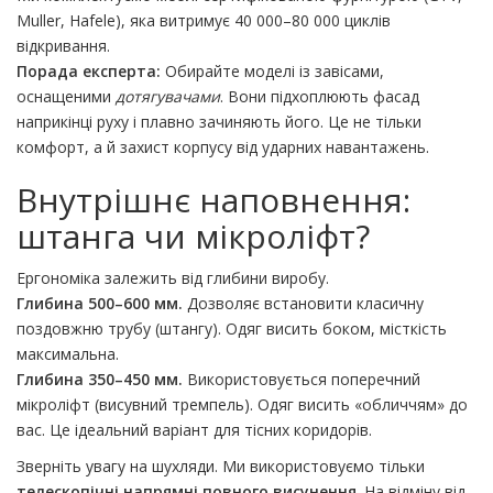
Muller, Hafele), яка витримує 40 000–80 000 циклів
відкривання.
Порада експерта:
Обирайте моделі із завісами,
оснащеними
дотягувачами
. Вони підхоплюють фасад
наприкінці руху і плавно зачиняють його. Це не тільки
комфорт, а й захист корпусу від ударних навантажень.
Внутрішнє наповнення:
штанга чи мікроліфт?
Ергономіка залежить від глибини виробу.
Глибина 500–600 мм.
Дозволяє встановити класичну
поздовжню трубу (штангу). Одяг висить боком, місткість
максимальна.
Глибина 350–450 мм.
Використовується поперечний
мікроліфт (висувний тремпель). Одяг висить «обличчям» до
вас. Це ідеальний варіант для тісних коридорів.
Зверніть увагу на шухляди. Ми використовуємо тільки
телескопічні напрямні повного висунення
. На відміну від