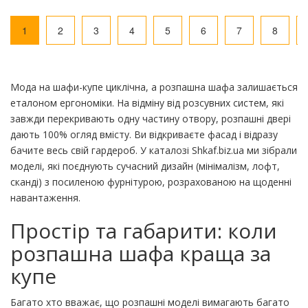
1
2
3
4
5
6
7
8
Мода на шафи-купе циклічна, а розпашна шафа залишається
еталоном ергономіки. На відміну від розсувних систем, які
завжди перекривають одну частину отвору, розпашні двері
дають 100% огляд вмісту. Ви відкриваєте фасад і відразу
бачите весь свій гардероб. У каталозі Shkaf.biz.ua ми зібрали
моделі, які поєднують сучасний дизайн (мінімалізм, лофт,
сканді) з посиленою фурнітурою, розрахованою на щоденні
навантаження.
Простір та габарити: коли
розпашна шафа краща за
купе
Багато хто вважає, що розпашні моделі вимагають багато