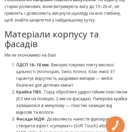
старих роликових, вони витримують вагу до 15–20 кг, не
гримлять і дозволяють висунути шухляду на всю глибину,
щоб знайти шкарпетки у найдальшому кутку.
Матеріали корпусу та
фасадів
Ми не економимо на базі.
ЛДСП 16–18 мм.
Використовуємо плиту високої
щільності (Kronospan, Swiss Krono). Клас емісії E1
гарантує відсутність шкідливих випарів — меблі
безпечні для дитячих кімнат.
Крайка ПВХ.
Торці оброблені ударостійким пластиком
(0.5 мм на полицях, 2 мм на фасадах). Паперова крайка
залишилася в минулому — пластик захищає від
відколів та вологи.
Фасади МДФ.
Дозволяють нанести фрезерування,
створити ефект «супермат» (Soft Touch) або глянець.