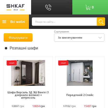
Укр
0
Рус
Графік роботи: 9:00-17:00
Всі меблі
0
6
7
Показати номер
Сортування:
Кредит
Фільтрувати
За замовчуванням
Публічний договір
Розпашні шафи
Повернення товару
Оплата
АКЦІЯ
АКЦІЯ
Доставка
Контакти
Відгуки
Шафа Версаль 3Д 3Ш Венге (1
дзеркало велике) +
Передпокій 2 Спейс
антресоль
13837
грн
10654
грн
17152
грн
15437
грн