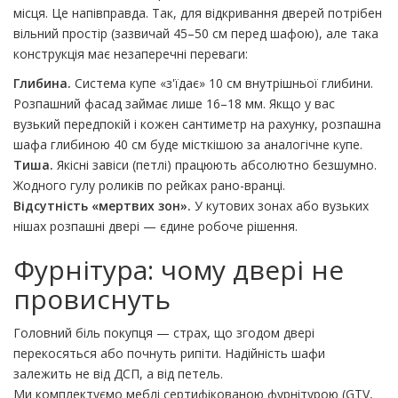
місця. Це напівправда. Так, для відкривання дверей потрібен
вільний простір (зазвичай 45–50 см перед шафою), але така
конструкція має незаперечні переваги:
Глибина.
Система купе «з'їдає» 10 см внутрішньої глибини.
Розпашний фасад займає лише 16–18 мм. Якщо у вас
вузький передпокій і кожен сантиметр на рахунку, розпашна
шафа глибиною 40 см буде місткішою за аналогічне купе.
Тиша.
Якісні завіси (петлі) працюють абсолютно безшумно.
Жодного гулу роликів по рейках рано-вранці.
Відсутність «мертвих зон».
У кутових зонах або вузьких
нішах розпашні двері — єдине робоче рішення.
Фурнітура: чому двері не
провиснуть
Головний біль покупця — страх, що згодом двері
перекосяться або почнуть рипіти. Надійність шафи
залежить не від ДСП, а від петель.
Ми комплектуємо меблі сертифікованою фурнітурою (GTV,