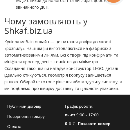
МДФ стійкий до вологості та виглядає дорожче
звичайного ДСП.
Чому замовляють у
Shkaf.biz.ua
Купівля меблів онлайн — це питання довіри до якості
«розпилу». Наші шафи виготовляються на фабриках з
автоматизованими лініями. Всі отвори під конфірмати та
мініфікси просвердлені з точністю до міліметра.
Складання такої шафи нагадує конструктор LEGO: деталі
ідеально стикуються, геометрія корпусу залишається
рівною. Обирайте готове рішення або модульну систему, а
ми подбаємо про швидку доставку та цілісність упаковки.
Публічний договір
Графік роботи:
пн-пт 9:00 - 17:00
Повернення товару
0
6
7
Показати номер
Оплата