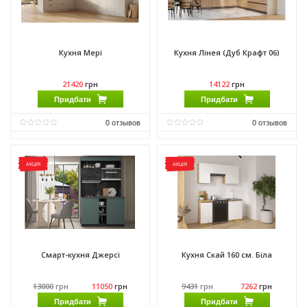
Кухня Мері
Кухня Лінея (Дуб Крафт 06)
21420
грн
14122
грн
Придбати
Придбати
0
отзывов
0
отзывов
Матеріал фасаду:
МДФ
Матеріал фасаду:
ДСП
Виробник:
МироМарк
Виробник:
МироМарк
АКЦІЯ
АКЦІЯ
Матеріал:
МДФ
Матеріал:
ДСП
Матеріал каркасу:
ДСП
Матеріал каркасу:
ДСП
Смарт-кухня Джерсі
Кухня Скай 160 см. Біла
13000
грн
11050
грн
9431
грн
7262
грн
Придбати
Придбати