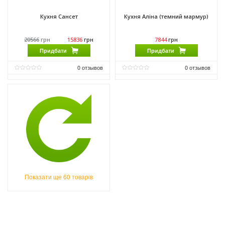
Кухня Сансет
Кухня Аліна (темний мармур)
20566
грн
15836
грн
7844
грн
Придбати
Придбати
0
отзывов
0
отзывов
Матеріал фасаду:
ДСП
Матеріал фасаду:
ДСП
Виробник:
Феникс Мебель
Виробник:
Мебель Сервис
Матеріал:
ДСП
Матеріал:
ДСП
Матеріал каркасу:
ДСП
Матеріал каркасу:
ДСП
Показати ще 60 товарів