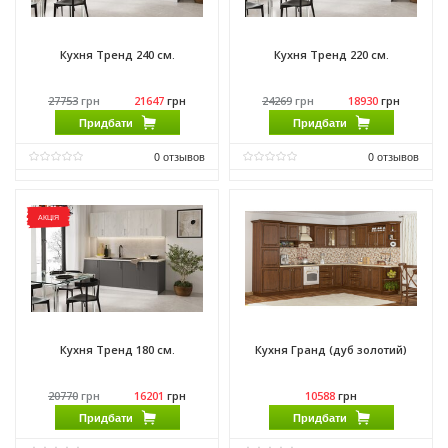
Кухня Тренд 240 см.
Кухня Тренд 220 см.
27753
грн
21647
грн
24269
грн
18930
грн
Придбати
Придбати
0
отзывов
0
отзывов
Матеріал фасаду:
ДСП
Матеріал фасаду:
ДСП
Виробник:
Феникс Мебель
Виробник:
Феникс Мебель
АКЦІЯ
Матеріал:
ДСП
Матеріал:
ДСП
Матеріал каркасу:
ДСП
Матеріал каркасу:
ДСП
Кухня Тренд 180 см.
Кухня Гранд (дуб золотий)
20770
грн
16201
грн
10588
грн
Придбати
Придбати