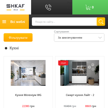
Укр
0
Рус
Графік роботи: 9:00-17:00
Всі меблі
0
6
7
Показати номер
Сортування:
Кредит
Фільтрувати
За замовчуванням
Публічний договір
Кухні
Повернення товару
Оплата
АКЦІЯ
Доставка
Контакти
Відгуки
Кухня Міленіум WG
Смарт-кухня Лайт - 2
22380
грн
10434
грн
8869
грн