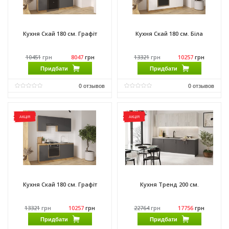
Кухня Скай 180 см. Графіт
Кухня Скай 180 см. Біла
10451
грн
8047
грн
13321
грн
10257
грн
Придбати
Придбати
0
отзывов
0
отзывов
Матеріал фасаду:
ДСП
Матеріал фасаду:
ДСП
Виробник:
Феникс Мебель
Виробник:
Феникс Мебель
АКЦІЯ
АКЦІЯ
Матеріал:
ДСП
Матеріал:
ДСП
Матеріал каркасу:
ДСП
Матеріал каркасу:
ДСП
Кухня Скай 180 см. Графіт
Кухня Тренд 200 см.
13321
грн
10257
грн
22764
грн
17756
грн
Придбати
Придбати