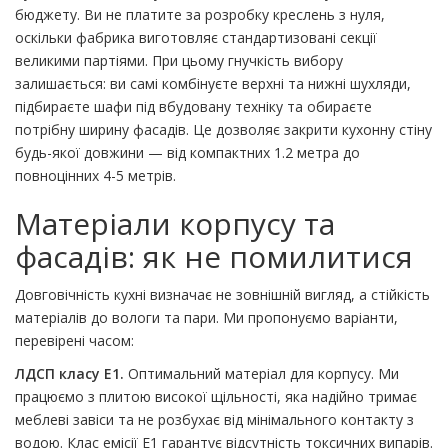
бюджету. Ви не платите за розробку креслень з нуля,
оскільки фабрика виготовляє стандартизовані секції
великими партіями. При цьому гнучкість вибору
залишається: ви самі комбінуєте верхні та нижні шухляди,
підбираєте шафи під вбудовану техніку та обираєте
потрібну ширину фасадів. Це дозволяє закрити кухонну стіну
будь-якої довжини — від компактних 1.2 метра до
повноцінних 4-5 метрів.
Матеріали корпусу та
фасадів: як не помилитися
Довговічність кухні визначає не зовнішній вигляд, а стійкість
матеріалів до вологи та пари. Ми пропонуємо варіанти,
перевірені часом:
ЛДСП класу E1.
Оптимальний матеріал для корпусу. Ми
працюємо з плитою високої щільності, яка надійно тримає
меблеві завіси та не розбухає від мінімального контакту з
водою. Клас емісії E1 гарантує відсутність токсичних випарів.