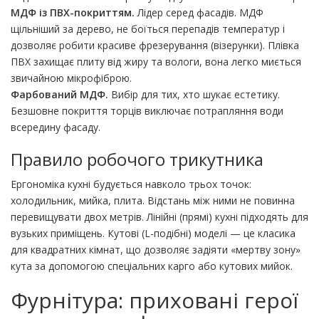
МДФ із ПВХ-покриттям.
Лідер серед фасадів. МДФ
щільніший за дерево, не боїться перепадів температур і
дозволяє робити красиве фрезерування (візерунки). Плівка
ПВХ захищає плиту від жиру та вологи, вона легко миється
звичайною мікрофіброю.
Фарбований МДФ.
Вибір для тих, хто шукає естетику.
Безшовне покриття торців виключає потрапляння води
всередину фасаду.
Правило робочого трикутника
Ергономіка кухні будується навколо трьох точок:
холодильник, мийка, плита. Відстань між ними не повинна
перевищувати двох метрів. Лінійні (прямі) кухні підходять для
вузьких приміщень. Кутові (L-подібні) моделі — це класика
для квадратних кімнат, що дозволяє задіяти «мертву зону»
кута за допомогою спеціальних карго або кутових мийок.
Фурнітура: приховані герої