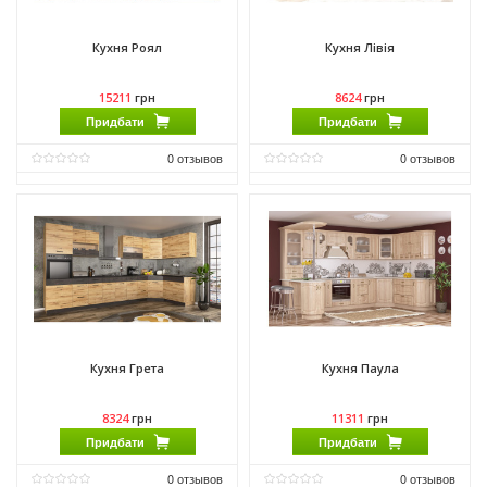
Кухня Роял
Кухня Лівія
15211
грн
8624
грн
Придбати
Придбати
0
отзывов
0
отзывов
Матеріал фасаду:
МДФ
Матеріал фасаду:
ДСП
Виробник:
Мебель Сервис
Виробник:
Мебель Сервис
Матеріал:
МДФ
Матеріал:
ДСП
Матеріал каркасу:
ДСП
Матеріал каркасу:
ДСП
Кухня Грета
Кухня Паула
8324
грн
11311
грн
Придбати
Придбати
0
отзывов
0
отзывов