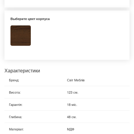
Выберите цвет корпуса
Характеристики
Бренд
:
Світ Меблів
Висота
:
123 см.
Гарантія
:
18 міс.
Глибина
:
48 см.
Матеріал
:
МДФ