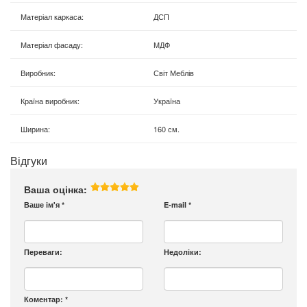
Матеріал каркаса
:
ДСП
Матеріал фасаду
:
МДФ
Виробник
:
Світ Меблів
Країна виробник
:
Україна
Ширина
:
160 см.
Відгуки
Ваша оцінка:
Ваше ім'я
*
E-mail
*
Переваги:
Недоліки:
Коментар:
*