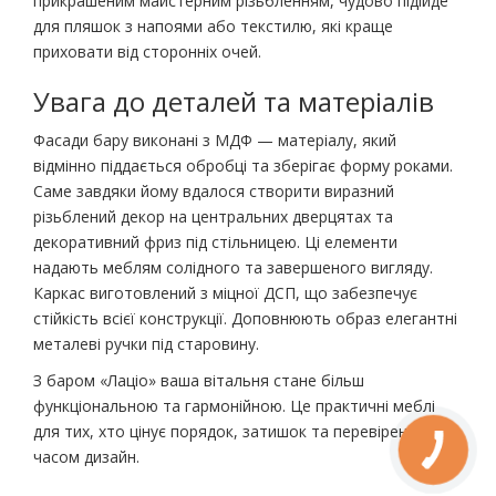
прикрашеним майстерним різьбленням, чудово підійде
для пляшок з напоями або текстилю, які краще
приховати від сторонніх очей.
Увага до деталей та матеріалів
Фасади бару виконані з МДФ — матеріалу, який
відмінно піддається обробці та зберігає форму роками.
Саме завдяки йому вдалося створити виразний
різьблений декор на центральних дверцятах та
декоративний фриз під стільницею. Ці елементи
надають меблям солідного та завершеного вигляду.
Каркас виготовлений з міцної ДСП, що забезпечує
стійкість всієї конструкції. Доповнюють образ елегантні
металеві ручки під старовину.
З баром «Лаціо» ваша вітальня стане більш
функціональною та гармонійною. Це практичні меблі
для тих, хто цінує порядок, затишок та перевірений
часом дизайн.