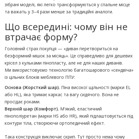
зібрані моделі, які легко трансформуються у спальне місце
та важать у 3–4 рази менше за традиційні аналоги.
Що всередині: чому він не
втрачає форму?
Головний страх покупця — «диван перетвориться на
безформний мішок за місяць». Це справедливо для дешевих
крісел з кульками пінопласту, але не для наших диванів.
Ми використовуємо технологію багатошарового «сендвіча»
із цільних блоків меблевого ППУ:
Основа (Жорсткий шар).
Піна високої щільності (марки EL
або HL), яка тримає каркас та вагу сидячого. Вона не
просідає роками.
Верхній шар (Комфорт).
М'який, еластичний
пінополіуретан (марки HS або HR), який підлаштовується під
контури тіла, створюючи ортопедичний ефект.
Така конструкція виключає скрип. Тут просто нема чому