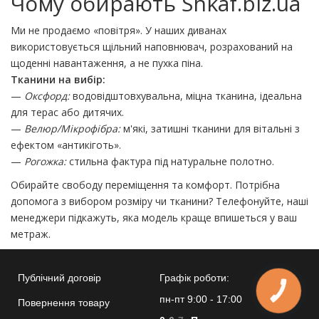
Чому обирають Shkaf.biz.ua
Ми не продаємо «повітря». У наших диванах
використовується щільний наповнювач, розрахований на
щоденні навантаження, а не пухка піна.
Тканини на вибір:
—
Оксфорд:
водовідштовхувальна, міцна тканина, ідеальна
для терас або дитячих.
—
Велюр/Мікрофібра:
м'які, затишні тканини для вітальні з
ефектом «антикіготь».
—
Рогожка:
стильна фактура під натуральне полотно.
Обирайте свободу переміщення та комфорт. Потрібна
допомога з вибором розміру чи тканини? Телефонуйте, наші
менеджери підкажуть, яка модель краще впишеться у ваш
метраж.
Публічний договір
Графік роботи:
КНОПКА
ЗВ'ЯЗКУ
пн-пт 9:00 - 17:00
Повернення товару