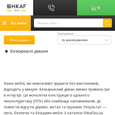
Укр
0
Рус
Графік роботи: 9:00-17:00
Всі меблі
0
6
7
Показати номер
Сортування:
Кредит
Фільтрувати
За замовчуванням
Публічний договір
Безкаркасні дивани
Повернення товару
Оплата
Доставка
Контакти
Важкі меблі, які неможливо зрушити без вантажників,
відходять у минуле. Безкаркасний диван змінює правила гри
Відгуки
в інтер'єрі. Це монолітна конструкція із щільного
пінополіуретану (ППУ) або комбінації наповнювачів, де
повністю відсутні дерево, метал та пружини. Результат —
легкі, безпечні та безшумні меблі. У каталозі Shkaf.biz.ua