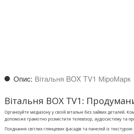
Опис:
Вітальня BOX TV1 МіроМарк
Вітальня BOX TV1: Продумани
Організуйте медіазону у своїй вітальні без зайвих деталей. К
допоможе грамотно розмістити телевізор, аудіосистему та при
Поєднання світлих глянцевих фасадів та панелей із текстурою 