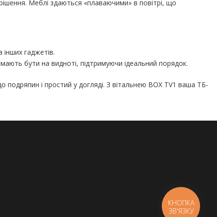
 рішення. Меблі здаються «плаваючими» в повітрі, що
 інших гаджетів.
 мають бути на видноті, підтримуючи ідеальний порядок.
о подряпин і простий у догляді. З вітальнею BOX TV1 ваша ТБ-
КНОПКА
ЗВ'ЯЗКУ