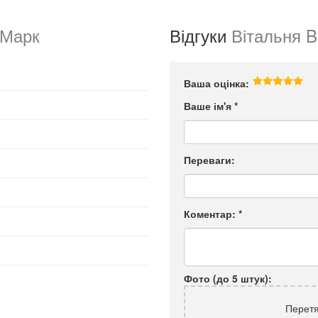
оМарк
Відгуки
Вітальня 
Ваша оцінка:
Ваше ім'я
*
Переваги:
Коментар:
*
Фото (до 5 штук):
Перетя