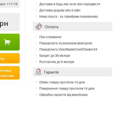
кул:
111119
Доставка в будь-яке село або передмістя
Доставка додому або в офіс
Нова пошта - за тарифами перевізника
грн
Оплата
При отриманні
Передплата за рахунком-фактурою
Передплата Visa/MasterCard/Приват24
Кредит до 36 місяців
лік
Розстрочка до 6 місяців
ттєва
Гарантія
строчка
Обмін товару протягом 14 днів
Повернення товару протягом 14 днів
Офіційна гарантія від виробника