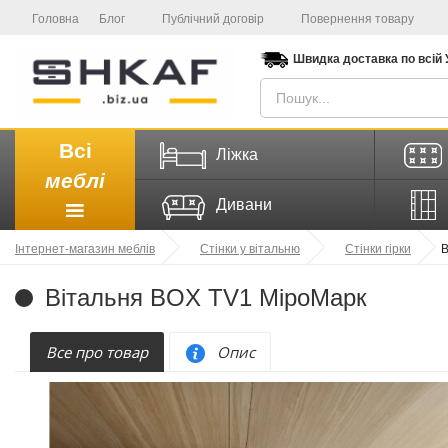
Головна
Блог
Публічний договір
Повернення товару
Швидка доставка
по всій
Всі
Ліжка
меблі
Дивани
Інтернет-магазин меблів
Стінки у вітальню
Стінки гірки
В
Вітальня BOX TV1 МіроМарк
Все про товар
Опис