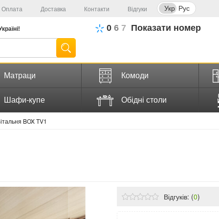
Укр
Рус
Оплата
Доставка
Контакти
Відгуки
0
6
7
Показати номер
Україні!
Матраци
Комоди
Шафи-купе
Обідні столи
італьня BOX TV1
Відгуків: (
0
)