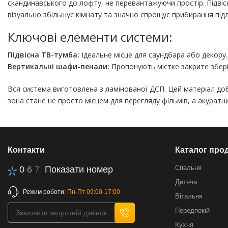
скандинавського до лофту, не перевантажуючи простір. Підвісн
візуально збільшує кімнату та значно спрощує прибирання підл
Ключові елементи системи:
Підвісна ТВ-тумба:
Ідеальне місце для саундбара або декору.
Вертикальні шафи-пенали:
Пропонують містке закрите зберіг
Вся система виготовлена з ламінованої ДСП. Цей матеріал доб
зона стане не просто місцем для перегляду фільмів, а акуратн
Контакти
Каталог прод
Спальня
0
6
7
Показати номер
Дитяча
Режим роботи:
Пн-Пт 09:00-17:00
Вітальня
Передпокій
Кухня