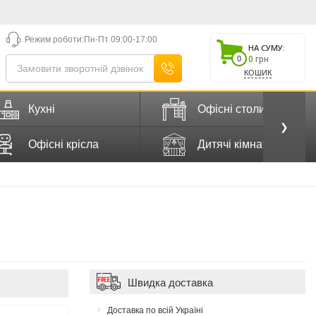
Режим роботи:
Пн-Пт 09:00-17:00
НА СУМУ:
0
грн
0
КОШИК
Кухні
Офісні столи
❯
Офісні крісла
Дитячі кімнати
Швидка доставка
Доставка по всій Україні