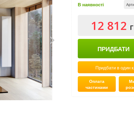
В наявності
Арти
12 812
ПРИДБАТИ
Придбати в один к
Оплата
Ми
частинами
роз