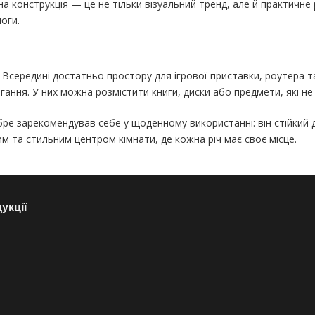
а конструкція — це не тільки візуальний тренд, але й практичне
оги.
 Всередині достатньо простору для ігрової приставки, роутера та
ання. У них можна розмістити книги, диски або предмети, які не
ре зарекомендував себе у щоденному використанні: він стійкий д
им та стильним центром кімнати, де кожна річ має своє місце.
укції