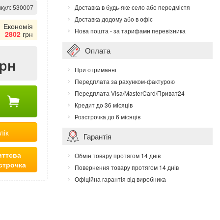
кул:
530007
Доставка в будь-яке село або передмістя
Доставка додому або в офіс
Економія
Нова пошта - за тарифами перевізника
2802
грн
Оплата
грн
При отриманні
Передплата за рахунком-фактурою
Передплата Visa/MasterCard/Приват24
Кредит до 36 місяців
Розстрочка до 6 місяців
лік
Гарантія
ттєва
Обмін товару протягом 14 днів
строчка
Повернення товару протягом 14 днів
Офіційна гарантія від виробника