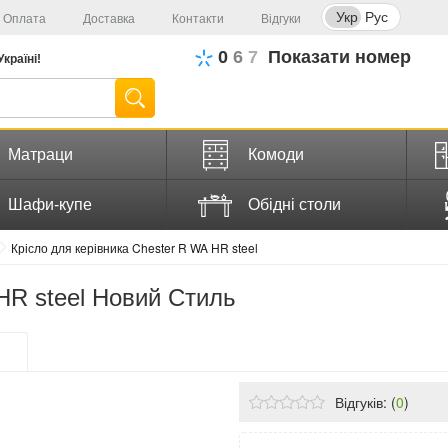
Укр
Рус
Оплата
Доставка
Контакти
Відгуки
0
6
7
Показати номер
Україні!
Матраци
Комоди
Шафи-купе
Обідні столи
Крісло для керівника Chester R WA HR steel
HR steel Новий Стиль
Відгуків: (
0
)