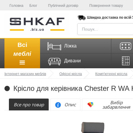
Головна
Блог
Публічний договір
Повернення товару
Швидка доставка
по всій
Всі
Ліжка
меблі
Дивани
Інтернет-магазин меблів
Офісні крісла
Комп'ютерні крісла
Крісло для керівника Chester R WA 
Вибір
Все про товар
Опис
забарвлення