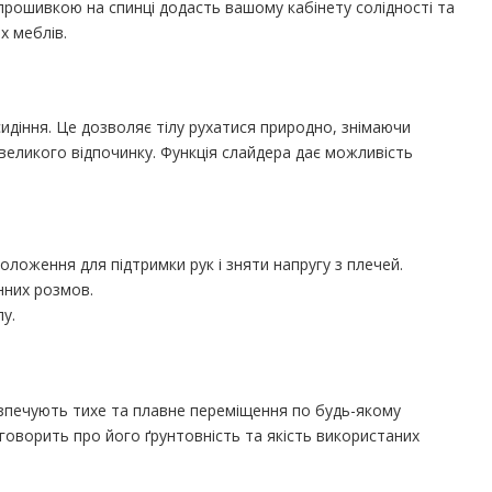
прошивкою на спинці додасть вашому кабінету солідності та
х меблів.
сидіння. Це дозволяє тілу рухатися природно, знімаючи
великого відпочинку. Функція слайдера дає можливість
оложення для підтримки рук і зняти напругу з плечей.
нних розмов.
у.
езпечують тихе та плавне переміщення по будь-якому
говорить про його ґрунтовність та якість використаних