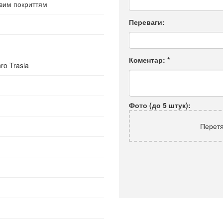
овим покриттям
Переваги:
Коментар:
*
ro Trasla
Фото (до 5 штук):
Перетя