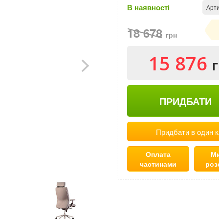
В наявності
Арти
18 678
грн
15 876
ПРИДБАТИ
Придбати в один к
Оплата
Ми
частинами
роз