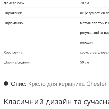
Діаметр бази
:
70 см.
Підголівник
:
не регулюється по
Підлокітники
:
метал+пластик із
регульовані за ви
площині
Хрестовина
:
хром. з регулюва
Ширина сидіння
:
50 см
Опис:
Крісло для керівника Chester
Класичний дизайн та сучасн