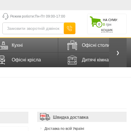
Режим роботи:
Пн-Пт 09:00-17:00
НА СУМУ:
0
грн
0
КОШИК
Кухні
Офісні столи
❯
Офісні крісла
Дитячі кімнати
Швидка доставка
Доставка по всій Україні