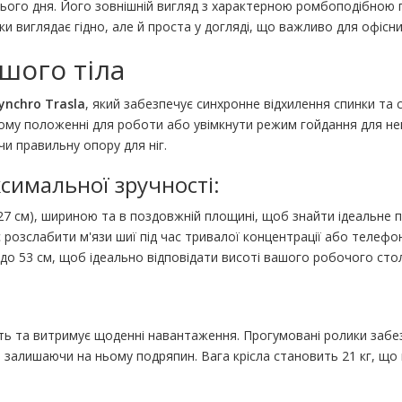
сього дня. Його зовнішній вигляд з характерною ромбоподібною 
ки виглядає гідно, але й проста у догляді, що важливо для офісни
шого тіла
ynchro Trasla
, який забезпечує синхронне відхилення спинки та 
ному положенні для роботи або увімкнути режим гойдання для не
чи правильну опору для ніг.
симальної зручності:
27 см), шириною та в поздовжній площині, щоб знайти ідеальне п
розслабити м'язи шиї під час тривалої концентрації або телефо
 до 53 см, щоб ідеально відповідати висоті вашого робочого стол
сть та витримує щоденні навантаження. Прогумовані ролики заб
е залишаючи на ньому подряпин. Вага крісла становить 21 кг, що 