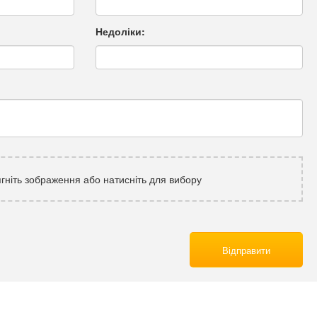
Недоліки:
гніть зображення або натисніть для вибору
Відправити