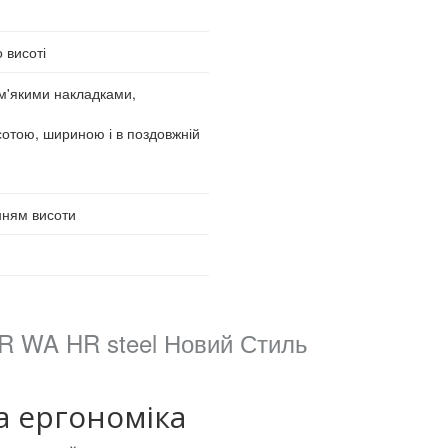
 висоті
 м'якими накладками,
сотою, шириною і в поздовжній
нням висоти
 R WA HR steel Новий Стиль
а ергономіка