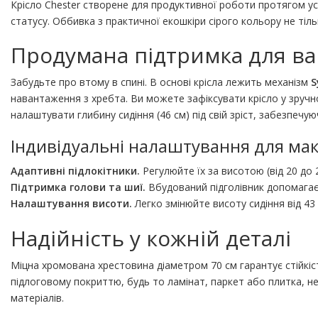
Крісло Chester створене для продуктивної роботи протягом у
статусу. Оббивка з практичної екошкіри сірого кольору не тіль
Продумана підтримка для ва
Забудьте про втому в спині. В основі крісла лежить механізм
S
навантаження з хребта. Ви можете зафіксувати крісло у зруч
налаштувати глибину сидіння (46 см) під свій зріст, забезпечую
Індивідуальні налаштування для мак
Адаптивні підлокітники.
Регулюйте їх за висотою (від 20 до 
Підтримка голови та шиї.
Вбудований підголівник допомагає 
Налаштування висоти.
Легко змінюйте висоту сидіння від 43
Надійність у кожній деталі
Міцна хромована хрестовина діаметром 70 см гарантує стійкі
підлоговому покриттю, будь то ламінат, паркет або плитка, н
матеріалів.