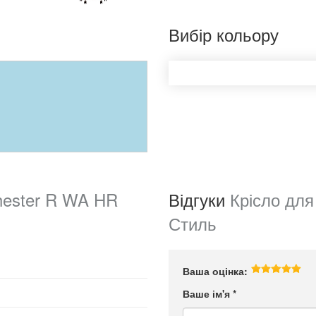
Вибір кольору
hester R WA HR
Відгуки
Крісло для
Стиль
Ваша оцінка:
Ваше ім'я
*