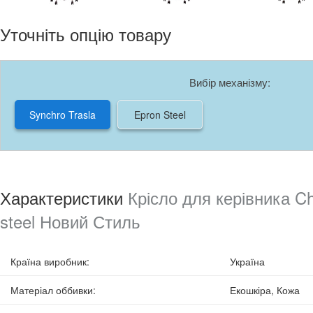
Уточніть опцію товару
Вибір механізму:
Synchro Trasla
Epron Steel
Характеристики
Крісло для керівника C
steel Новий Стиль
Країна виробник
:
Україна
Матеріал оббивки
:
Екошкіра, Кожа