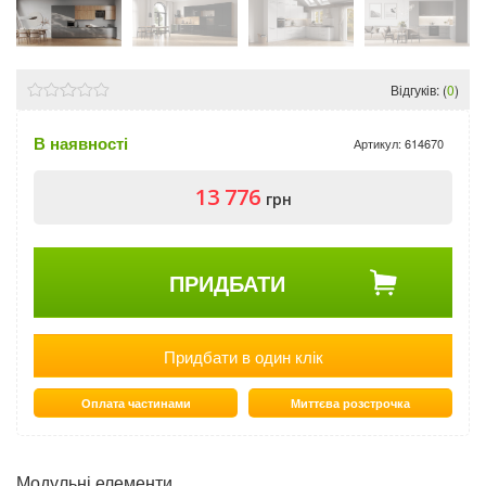
Відгуків: (
0
)
В наявності
Артикул:
614670
13 776
грн
ПРИДБАТИ
Придбати в один клік
Оплата частинами
Миттєва розстрочка
Модульні елементи