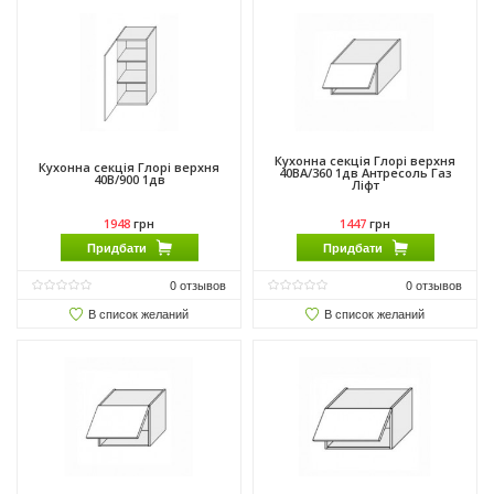
Кухонна секція Глорі верхня
Кухонна секція Глорі верхня
40ВА/360 1дв Антресоль Газ
40В/900 1дв
Ліфт
1948
грн
1447
грн
Придбати
Придбати
0
отзывов
0
отзывов
В список желаний
В список желаний