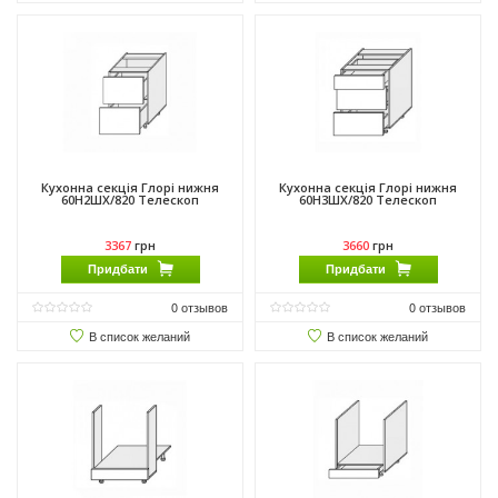
Кухонна секція Глорі нижня
Кухонна секція Глорі нижня
60Н2ШХ/820 Телескоп
60Н3ШХ/820 Телескоп
3367
грн
3660
грн
Придбати
Придбати
0
отзывов
0
отзывов
В список желаний
В список желаний