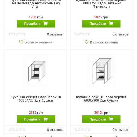
60ВА/360 1дв Антресоль Газ
60ВВТ/510 1дв Витяжка
Ліфт
Телескоп
1730
грн
1825
грн
Придбати
Придбати
0
отзывов
0
отзывов
В список желаний
В список желаний
Кухонна секція Глорі верхня
Кухонна секція Глорі верхня
60ВС/720 2дв Сушка
60ВС/900 2дв Сушка
2612
грн
3012
грн
Придбати
Придбати
0
отзывов
0
отзывов