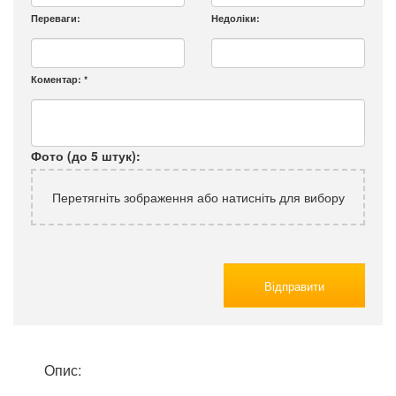
Переваги:
Недоліки:
Коментар:
*
Фото (до 5 штук):
Перетягніть зображення або натисніть для вибору
Відправити
Опис: