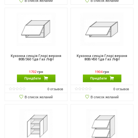
В список желаний
В список желаний
Кухонна секція Глорі верхня
Кухонна секція Глорі верхня
80В/360 1дв Газ Ліфт
80В/450 1дв Газ Ліфт
1702
грн
1904
грн
Придбати
Придбати
0
отзывов
0
отзывов
В список желаний
В список желаний