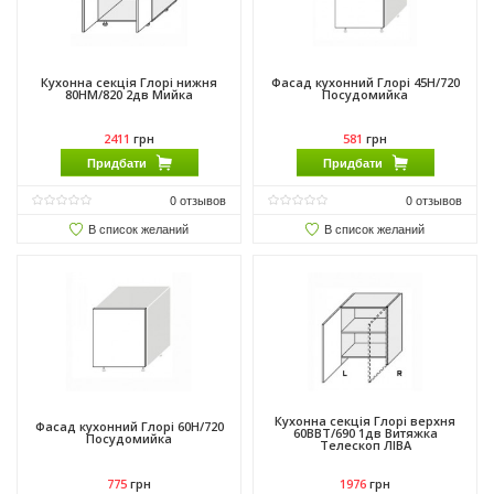
Кухонна секція Глорі нижня
Фасад кухонний Глорі 45Н/720
80НМ/820 2дв Мийка
Посудомийка
2411
грн
581
грн
Придбати
Придбати
0
отзывов
0
отзывов
В список желаний
В список желаний
Кухонна секція Глорі верхня
Фасад кухонний Глорі 60Н/720
60ВВТ/690 1дв Витяжка
Посудомийка
Телескоп ЛІВА
775
грн
1976
грн