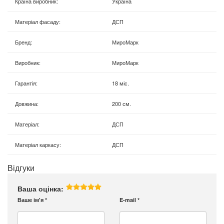
Країна виробник
:
Україна
Матеріал фасаду
:
ДСП
Бренд
:
МироМарк
Виробник
:
МироМарк
Гарантія
:
18 міс.
Довжина
:
200 см.
Матеріал
:
ДСП
Матеріал каркасу
:
ДСП
Відгуки
Ваша оцінка:
Ваше ім'я
*
E-mail
*