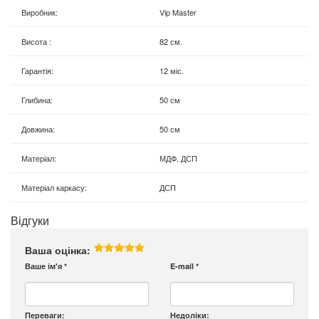
Виробник
:
Vip Master
Висота
:
82 см.
Гарантія
:
12 міс.
Глибина
:
50 см
Довжина
:
50 см
Матеріал
:
МДФ, ДСП
Матеріал каркасу
:
ДСП
Відгуки
Ваша оцінка:
Ваше ім'я
*
E-mail
*
Переваги:
Недоліки: