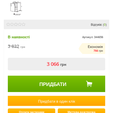
Відгуків: (
0
)
В наявності
Артикул:
344656
3 832
Економія
грн
грн
766
3 066
грн
ПРИДБАТИ
Придбати в один клік
Оплата частинами
Миттєва розстрочка