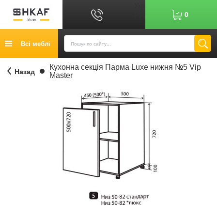
Укр
0
Рус
Графік роботи: 9:00-17:00
Всі меблі
0
6
7
Показати номер
Кредит
Кухонна секція Парма Luxe нижня №5 Vip
Назад
Master
Публічний договір
Повернення товару
Оплата
Доставка
Контакти
Відгуки