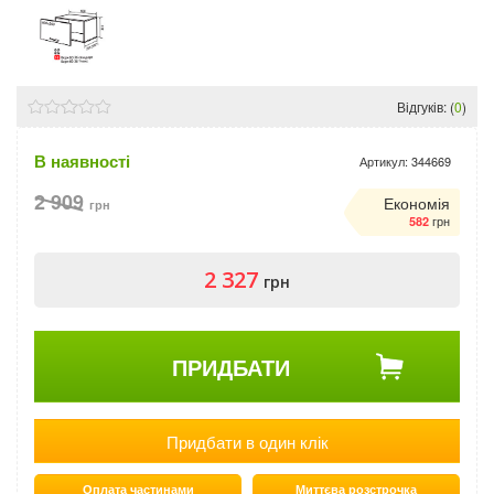
Відгуків: (
0
)
В наявності
Артикул:
344669
2 909
Економія
грн
грн
582
2 327
грн
ПРИДБАТИ
Придбати в один клік
Оплата частинами
Миттєва розстрочка