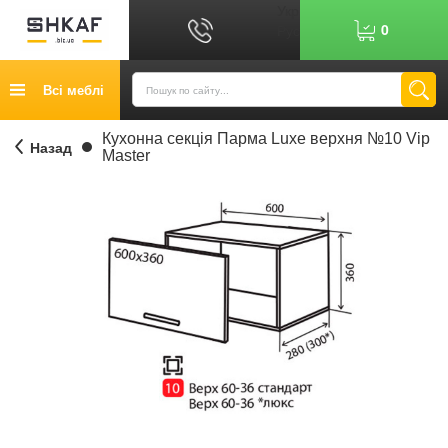
Укр
0
Рус
Графік роботи: 9:00-17:00
Всі меблі
0
6
7
Показати номер
Кредит
Кухонна секція Парма Luxe верхня №10 Vip
Назад
Master
Публічний договір
Повернення товару
Оплата
Доставка
Контакти
Відгуки