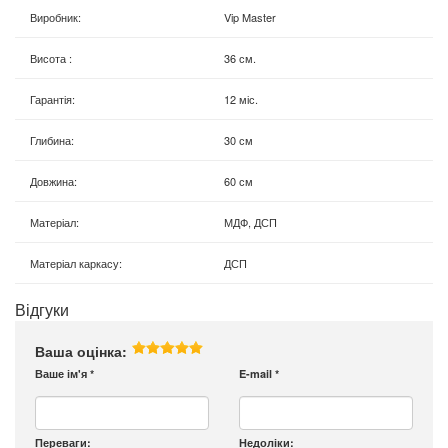
Виробник
:
Vip Master
Висота
:
36 см.
Гарантія
:
12 міс.
Глибина
:
30 см
Довжина
:
60 см
Матеріал
:
МДФ, ДСП
Матеріал каркасу
:
ДСП
Відгуки
Ваша оцінка:
Ваше ім'я
*
E-mail
*
Переваги:
Недоліки: