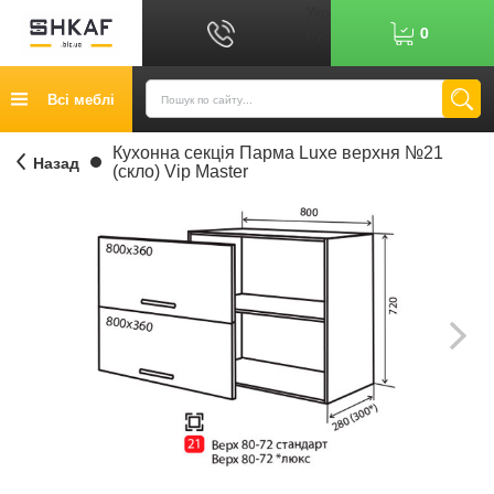
Укр
0
Рус
Графік роботи: 9:00-17:00
Всі меблі
0
6
7
Показати номер
Кредит
Кухонна секція Парма Luxe верхня №21
Назад
(скло) Vip Master
Публічний договір
Повернення товару
Оплата
Доставка
Контакти
Відгуки