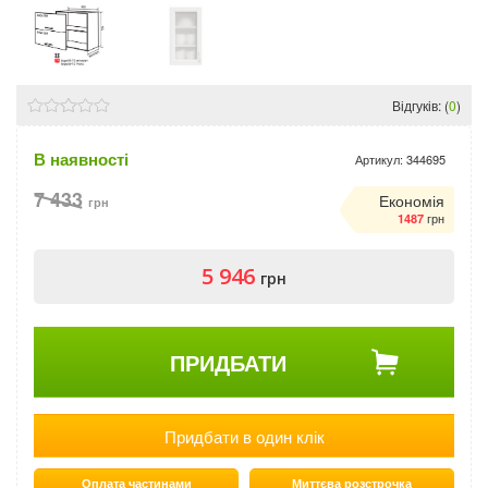
Відгуків: (
0
)
В наявності
Артикул:
344695
7 433
Економія
грн
грн
1487
5 946
грн
ПРИДБАТИ
Придбати в один клік
Оплата частинами
Миттєва розстрочка