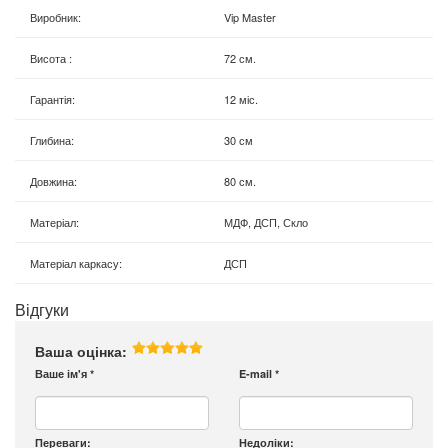
Виробник
:
Vip Master
Висота
:
72 см.
Гарантія
:
12 міс.
Глибина
:
30 см
Довжина
:
80 см.
Матеріал
:
МДФ, ДСП, Скло
Матеріал каркасу
:
ДСП
Відгуки
Ваша оцінка:
Ваше ім'я
*
E-mail
*
Переваги:
Недоліки: