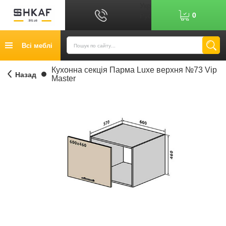
Укр
0
Рус
Графік роботи: 9:00-17:00
Всі меблі
0
6
7
Показати номер
Кредит
Кухонна секція Парма Luxe верхня №73 Vip
Назад
Master
Публічний договір
Повернення товару
Оплата
Доставка
Контакти
Відгуки