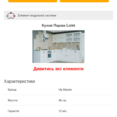
Елемент модульної системи
Кухня Парма Luxe
Дивитись всі елементи
Характеристики
Бренд
:
Vip Master
Висота
:
46 см.
Гарантія
:
12 міс.