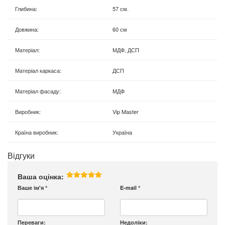
Глибина
:
57 см.
Довжина
:
60 см
Матеріал
:
МДФ, ДСП
Матеріал каркаса
:
ДСП
Матеріал фасаду
:
МДФ
Виробник
:
Vip Master
Країна виробник
:
Україна
Відгуки
Ваша оцінка:
Ваше ім'я
*
E-mail
*
Переваги:
Недоліки: