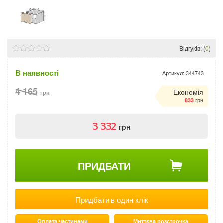
Відгуків: (
0
)
В наявності
Артикул:
344743
4 165
Економія
грн
грн
833
3 332
грн
ПРИДБАТИ
Придбати в один клік
Оплата частинами
Миттєва розстрочка