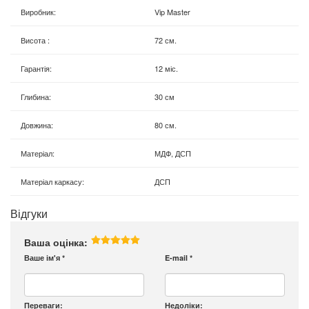
Виробник
:
Vip Master
Висота
:
72 см.
Гарантія
:
12 міс.
Глибина
:
30 см
Довжина
:
80 см.
Матеріал
:
МДФ, ДСП
Матеріал каркасу
:
ДСП
Відгуки
Ваша оцінка:
Ваше ім'я
*
E-mail
*
Переваги:
Недоліки: