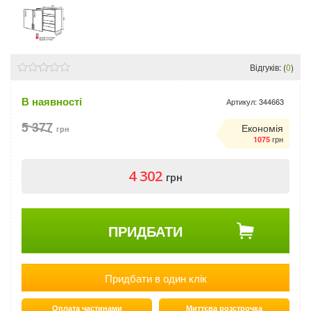
Відгуків: (
0
)
В наявності
Артикул:
344663
5 377
Економія
грн
грн
1075
4 302
грн
ПРИДБАТИ
Придбати в один клік
Оплата частинами
Миттєва розстрочка