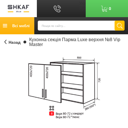
Укр
0
Рус
Графік роботи: 9:00-17:00
Всі меблі
0
6
7
Показати номер
Кредит
Кухонна секція Парма Luxe верхня №8 Vip
Назад
Master
Публічний договір
Повернення товару
Оплата
Доставка
Контакти
Відгуки