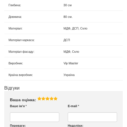
Глибина
:
30 см
Довжина
:
80 см.
Матеріал
:
МДФ, ДСП, Скло
Матеріал каркаса
:
ДСП
Матеріал фасаду
:
МДФ, Скло
Виробник
:
Vip Master
Країна виробник
:
Україна
Відгуки
Ваша оцінка:
Ваше ім'я
*
E-mail
*
Переваги:
Недоліки: