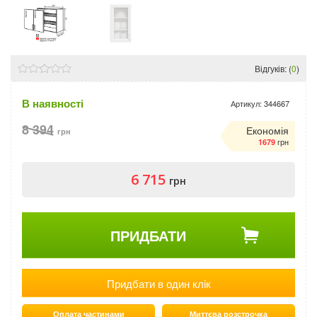
Відгуків: (
0
)
В наявності
Артикул:
344667
8 394
Економія
грн
грн
1679
6 715
грн
ПРИДБАТИ
Придбати в один клік
Оплата частинами
Миттєва розстрочка