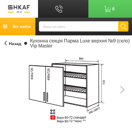
Укр
0
Рус
Графік роботи: 9:00-17:00
Всі меблі
0
6
7
Показати номер
Кредит
Кухонна секція Парма Luxe верхня №9 (скло)
Назад
Vip Master
Публічний договір
Повернення товару
Оплата
Доставка
Контакти
Відгуки