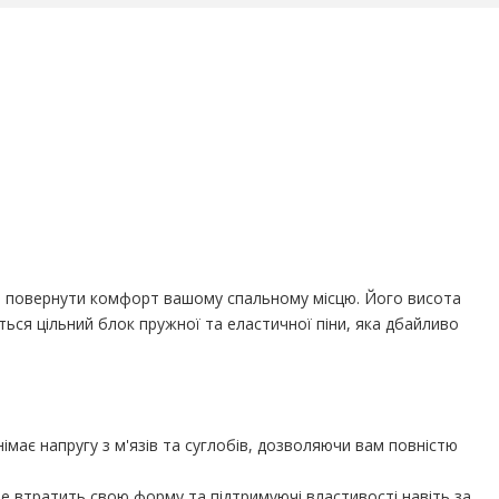
сіб повернути комфорт вашому спальному місцю. Його висота
ься цільний блок пружної та еластичної піни, яка дбайливо
імає напругу з м'язів та суглобів, дозволяючи вам повністю
е втратить свою форму та підтримуючі властивості навіть за