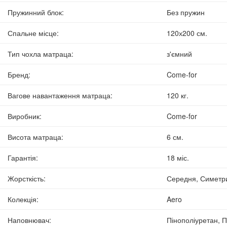
Пружинний блок
:
Без пружин
Спальне місце
:
120х200 см.
Тип чохла матраца
:
з'ємний
Бренд
:
Come-for
Вагове навантаження матраца
:
120 кг.
Виробник
:
Come-for
Висота матраца
:
6 см.
Гарантія
:
18 міс.
Жорсткість
:
Середня, Симетри
Колекція
:
Aero
Наповнювач
:
Пінополіуретан, 