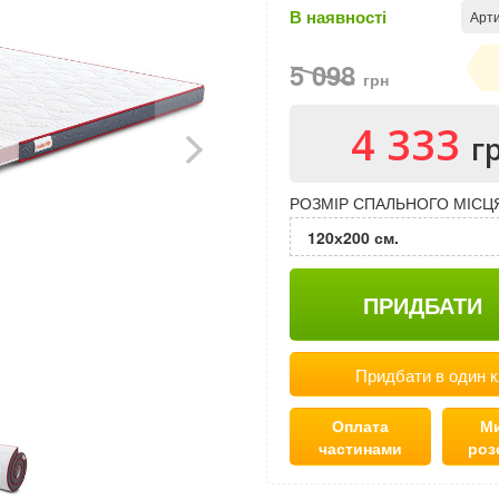
В наявності
Арти
5 098
грн
4 333
г
РОЗМІР СПАЛЬНОГО МІСЦ
120х200 см.
ПРИДБАТИ
Придбати в один к
Оплата
Ми
частинами
роз