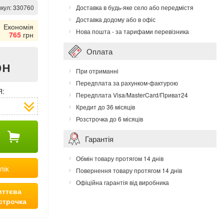
кул:
330760
Доставка в будь-яке село або передмістя
Доставка додому або в офіс
Економія
Нова пошта - за тарифами перевізника
765
грн
Оплата
рн
При отриманні
Передплата за рахунком-фактурою
Я:
Передплата Visa/MasterCard/Приват24
Кредит до 36 місяців
Розстрочка до 6 місяців
Гарантія
Обмін товару протягом 14 днів
лік
Повернення товару протягом 14 днів
Офіційна гарантія від виробника
ттєва
строчка