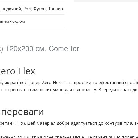
опедичний, Рол, Футон, Топпер
імним чохлом
) 120х200 см. Come-for
ero Flex
ні, як раніше? Топер Aero Flex — це простий та ефективний спо
 створення оптимальних умов для відпочинку. Всередині знаходит
 переваги
тан (ППУ). Цей матеріал добре адаптується до контурів тіла, зн
ення до 120 кг на одне спальне місце. Це гарантує, що топер н