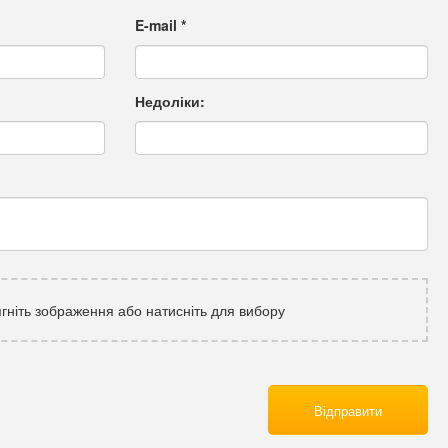
E-mail
*
Недоліки:
гніть зображення або натисніть для вибору
Відправити