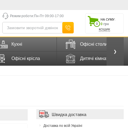
Режим роботи:
Пн-Пт 09:00-17:00
НА СУМУ:
0
грн
0
КОШИК
Кухні
Офісні столи
❯
Офісні крісла
Дитячі кімнати
Швидка доставка
Доставка по всій Україні