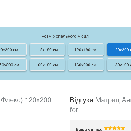
Розмір спального місця:
90х200 см.
115х190 см.
120х190 см.
120х200 
50х200 см.
160х190 см.
160х200 см.
180х190 
 Флекс) 120х200
Відгуки
Матрац Aer
for
Ваша оцінка: