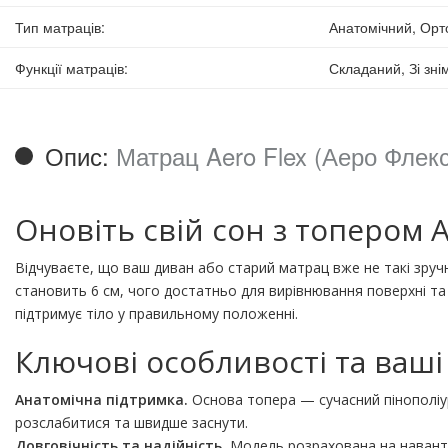
Тип матраців
:
Анатомічний, Орт
Функції матраців
:
Складаний, Зі зн
Опис:
Матрац Aero Flex (Аеро Флекс
Оновіть свій сон з топером A
Відчуваєте, що ваш диван або старий матрац вже не такі зруч
становить 6 см, чого достатньо для вирівнювання поверхні та
підтримує тіло у правильному положенні.
Ключові особливості та ваші
Анатомічна підтримка.
Основа топера — сучасний пінополіуре
розслабитися та швидше заснути.
Довговічність та надійність.
Модель розрахована на навантаж