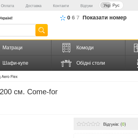
Укр
Рус
Оплата
Доставка
Контакти
Відгуки
0
6
7
Показати номер
Україні!
Матраци
Комоди
Шафи-купе
Обідні столи
 Aero Flex
200 см. Come-for
Відгуків: (
0
)