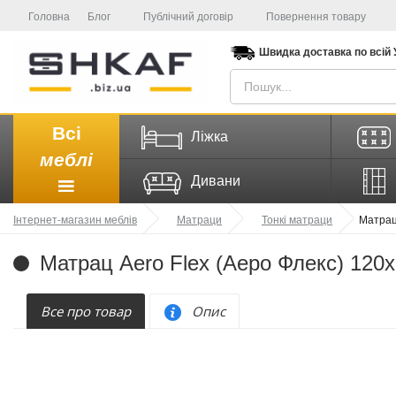
Головна
Блог
Публічний договір
Повернення товару
Швидка доставка
по всій
Всі
Ліжка
меблі
Дивани
Інтернет-магазин меблів
Матраци
Тонкі матраци
Матрац
Матрац Aero Flex (Аеро Флекс) 120х
Все про товар
Опис