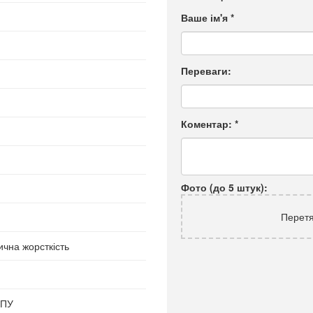
Ваше ім'я
*
Переваги:
Коментар:
*
Фото (до 5 штук):
Перетя
чна жорсткість
ППУ