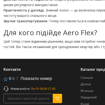
умови регулярного використання.
Практичність у догляді.
Знімний чохол — це величезна переваг
чистоту вашого спального місця.
Зручне транспортування.
Топер поставляється в компактній 
Для кого підійде Aero Flex?
Цей топер стане відмінним рішенням, якщо вам потрібно онов
гостей. Він також незамінний для орендованих квартир або сту
Контакти
Каталог прод
Спальня
0
6
7
Показати номер
Дитяча
Режим роботи:
Пн-Пт 09:00-17:00
Вітальня
Передпокій
Кухня