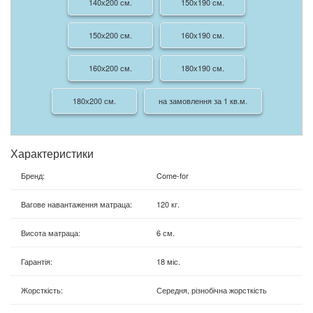
140х200 см.
150х190 см.
150х200 см.
160х190 см.
160х200 см.
180х190 см.
180х200 см.
на замовлення за 1 кв.м.
Характеристики
Бренд
:
Come-for
Вагове навантаження матраца
:
120 кг.
Висота матраца
:
6 см.
Гарантія
:
18 міс.
Жорсткість
:
Середня, різнобічна жорсткість