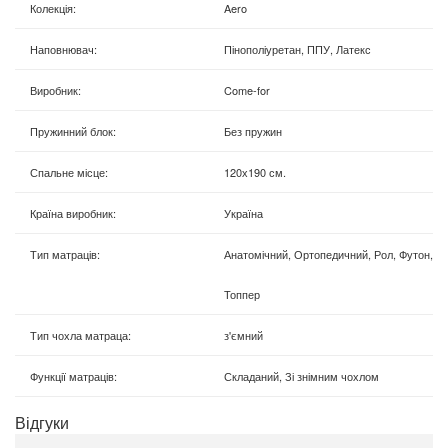
Колекція
:
Aero
Наповнювач
:
Пінополіуретан, ППУ, Латекс
Виробник
:
Come-for
Пружинний блок
:
Без пружин
Спальне місце
:
120х190 см.
Країна виробник
:
Україна
Тип матраців
:
Анатомічний, Ортопедичний, Рол, Футон,
Топпер
Тип чохла матраца
:
з'ємний
Функції матраців
:
Складаний, Зі знімним чохлом
Відгуки