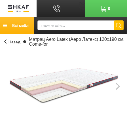
Укр
0
Рус
Графік роботи: 9:00-17:00
Всі меблі
0
6
7
Показати номер
Кредит
Матрац Aero Latex (Аеро Латекс) 120х190 см.
Назад
Come-for
Публічний договір
Повернення товару
Оплата
Доставка
Контакти
Відгуки