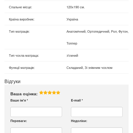
Спальне місце
:
120х190 см.
Країна виробник
:
Україна
Тип матраців
:
Анатомічний, Ортопедичний, Рол, Футон,
Топпер
Тип чохла матраца
:
з'ємний
Функції матраців
:
Складаний, Зі знімним чохлом
Відгуки
Ваша оцінка:
Ваше ім'я
*
E-mail
*
Переваги:
Недоліки: