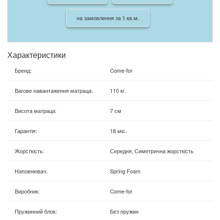
на замовлення за 1 кв.м.
Характеристики
Бренд
:
Come-for
Вагове навантаження матраца
:
110 кг.
Висота матраца
:
7 см
Гарантія
:
18 міс.
Жорсткість
:
Середня, Симетрична жорсткість
Наповнювач
:
Spring Foam
Виробник
:
Come-for
Пружинний блок
:
Без пружин