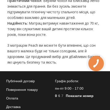
Практичний чохол:
Верхній чохол на блискавці легко
знімається для прання. Ви без зусиль зможете
підтримувати гігієнічну чистоту спального місця, що
особливо важливо для маленьких дітей.
Надійність:
Матрац витримує навантаження до 70 кг,
тому він служитиме вашій дитині протягом кількох
років, поки вона росте.
З матрацом Peach ви можете бути впевнені, що сон
вашого малюка буде не тільки солодким, але й
здоровим. Це продуманий вибір для дбайливих батьків,
які цінують безпеку та якість.
Публічний договір
Графік роботи:
пн-пт 9:00 - 17:00
Повернення товару
0
6
7
Показати номер
Оплата
Доставка