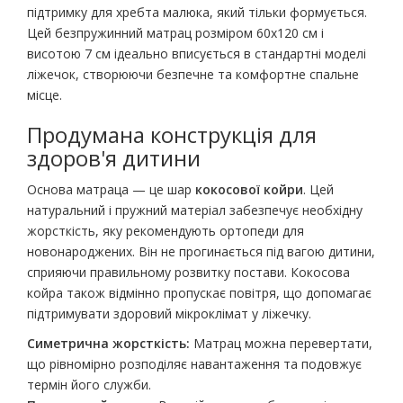
підтримку для хребта малюка, який тільки формується.
Цей безпружинний матрац розміром 60х120 см і
висотою 7 см ідеально вписується в стандартні моделі
ліжечок, створюючи безпечне та комфортне спальне
місце.
Продумана конструкція для
здоров'я дитини
Основа матраца — це шар
кокосової койри
. Цей
натуральний і пружний матеріал забезпечує необхідну
жорсткість, яку рекомендують ортопеди для
новонароджених. Він не прогинається під вагою дитини,
сприяючи правильному розвитку постави. Кокосова
койра також відмінно пропускає повітря, що допомагає
підтримувати здоровий мікроклімат у ліжечку.
Симетрична жорсткість:
Матрац можна перевертати,
що рівномірно розподіляє навантаження та подовжує
термін його служби.