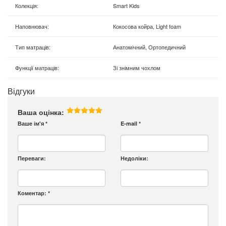
Колекція
:
Smart Kids
Наповнювач
:
Кокосова койра, Light foam
Тип матраців
:
Анатомічний, Ортопедичний
Функції матраців
:
Зі знімним чохлом
Відгуки
Ваша оцінка:
Ваше ім'я
*
E-mail
*
Переваги:
Недоліки:
Коментар:
*