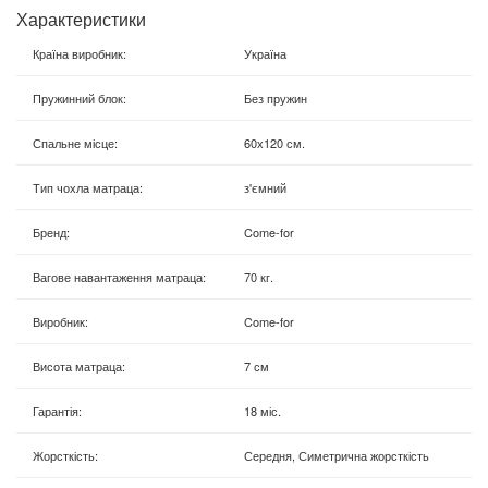
Характеристики
Країна виробник
:
Україна
Пружинний блок
:
Без пружин
Спальне місце
:
60х120 см.
Тип чохла матраца
:
з'ємний
Бренд
:
Come-for
Вагове навантаження матраца
:
70 кг.
Виробник
:
Come-for
Висота матраца
:
7 см
Гарантія
:
18 міс.
Жорсткість
:
Середня, Симетрична жорсткість