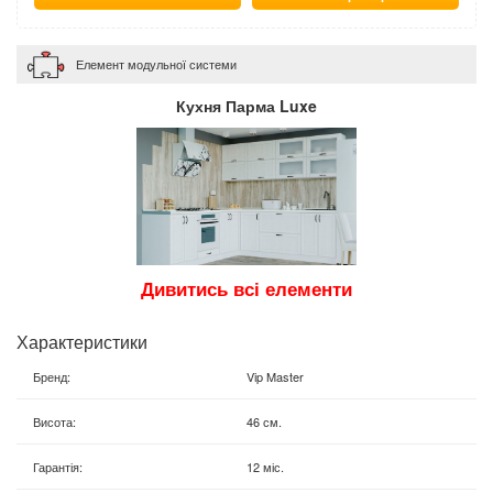
Елемент модульної системи
Кухня Парма Luxe
Дивитись всі елементи
Характеристики
Бренд
:
Vip Master
Висота
:
46 см.
Гарантія
:
12 міс.