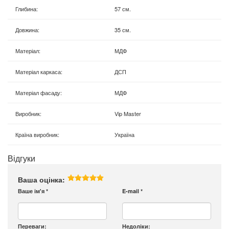
Глибина
:
57 см.
Довжина
:
35 см.
Матеріал
:
МДФ
Матеріал каркаса
:
ДСП
Матеріал фасаду
:
МДФ
Виробник
:
Vip Master
Країна виробник
:
Україна
Відгуки
Ваша оцінка:
Ваше ім'я
*
E-mail
*
Переваги:
Недоліки: