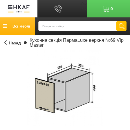
Укр
0
Рус
Графік роботи: 9:00-17:00
Всі меблі
0
6
7
Показати номер
Кредит
Кухонна секція ПармаLuxe верхня №69 Vip
Назад
Master
Публічний договір
Повернення товару
Оплата
Доставка
Контакти
Відгуки