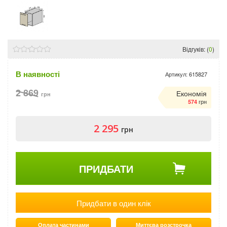
Відгуків: (
0
)
В наявності
Артикул:
615827
2 869
Економія
грн
грн
574
2 295
грн
ПРИДБАТИ
Придбати в один клік
Оплата частинами
Миттєва розстрочка