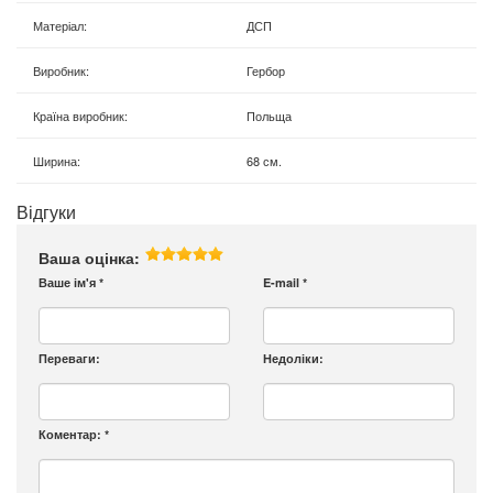
Матеріал
:
ДСП
Виробник
:
Гербор
Країна виробник
:
Польща
Ширина
:
68 см.
Відгуки
Ваша оцінка:
Ваше ім'я
*
E-mail
*
Переваги:
Недоліки:
Коментар:
*