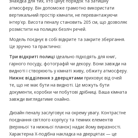
знахідка для тих, хто цінує порядок та затишну
атмосферу. Він допоможе грамотно використати
вертикальний простір кімнати, не перевантажуючи
інтер'єр. Висота пеналу становить 205 см, що дозволяє
розмістити на полицях безліч речей.
Модель поєднує в собі відкрите та закрите зберігання.
Це зручно та практично:
Три відкриті полиці
ідеально підходять для книг,
гарного посуду, фотографій чи декору. Вони завжди на
видноті і створюють у кімнаті живу, обжиту атмосферу.
Нижнє відділення з дверцятами
приховує від очей
те, що не має бути на видноті. Це можуть бути
документи, коробки чи побутові дрібниці. Ваша кімната
завжди виглядатиме охайно.
Дизайн пеналу заслуговує на окрему увагу. Контрастне
поєднання світлого корпусу та темних елементів
(верхньої та нижньої планок) надає йому виразності.
Характерна Х-подібна накладка на дверцятах — це