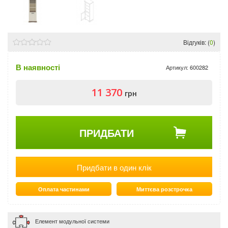
Відгуків: (
0
)
В наявності
Артикул:
600282
11 370
грн
ПРИДБАТИ
Придбати в один клік
Оплата частинами
Миттєва розстрочка
Елемент модульної системи