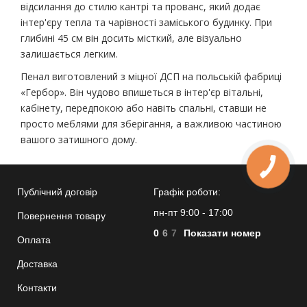
відсилання до стилю кантрі та прованс, який додає
інтер'єру тепла та чарівності заміського будинку. При
глибині 45 см він досить місткий, але візуально
залишається легким.
Пенал виготовлений з міцної ДСП на польській фабриці
«Гербор». Він чудово впишеться в інтер'єр вітальні,
кабінету, передпокою або навіть спальні, ставши не
просто меблями для зберігання, а важливою частиною
вашого затишного дому.
Публічний договір
Графік роботи:
пн-пт 9:00 - 17:00
Повернення товару
0
6
7
Показати номер
Оплата
Доставка
Контакти