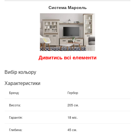
Система Марсель
Дивитись всі елементи
Вибір кольору
Характеристики
Бренд
:
Гербор
Висота
:
205 см.
Гарантія
:
18 міс.
Глибина
:
45 см.