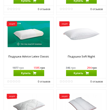
Купить
Купить
0
отзывов
0
отзывов
Производитель:
Come-for
Производитель:
Come-for
АКЦИЯ
АКЦИЯ
Подушка Advice Latex Classic
Подушка Soft Night
1877
грн
1595
грн
346
грн
294
грн
Купить
Купить
0
отзывов
0
отзывов
Производитель:
Come-for
Производитель:
Come-for
АКЦИЯ
АКЦИЯ