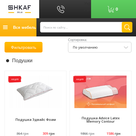
Укр
0
Рус
График работы: 9:00-17:00
Вся мебель
0
6
7
Показати номер
Сортировка:
Кредит
Фильтровать
По умолчанию
Публичный договор
Подушки
Возврат товара
Оплата
АКЦИЯ
АКЦИЯ
Доставка
Контакты
Отзывы
Подушка Advice Latex
Подушка Эдвайс Фоам
Memory Contour
364
грн
309
грн
1866
грн
1586
грн