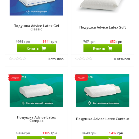
Подушка Advice Latex Gel
Подушка Advice Latex Soft
Classic
1931
грн
1641
грн
767
грн
652
грн
Купить
Купить
0
отзывов
0
отзывов
Производитель:
Come-for
Производитель:
Come-for
АКЦИЯ
АКЦИЯ
Подушка Advice Latex
Подушка Advice Latex Contour
Compac
1394
грн
1185
грн
1649
грн
1402
грн