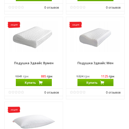
0
отзывов
0
отзывов
Производитель:
Come-for
Производитель:
Come-for
АКЦИЯ
АКЦИЯ
Подушка Эдвайс Вумен
Подушка Эдвайс Мен
1041
грн
885
грн
1324
грн
1125
грн
Купить
Купить
0
отзывов
0
отзывов
Производитель:
Come-for
Производитель:
Come-for
АКЦИЯ