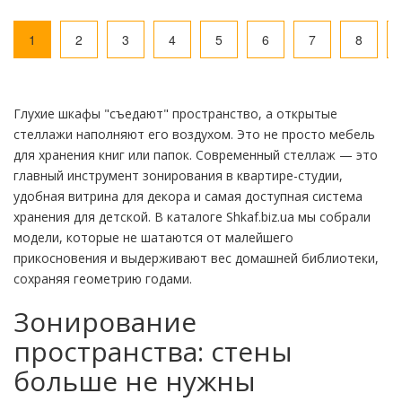
1
2
3
4
5
6
7
8
Глухие шкафы "съедают" пространство, а открытые
стеллажи наполняют его воздухом. Это не просто мебель
для хранения книг или папок. Современный стеллаж — это
главный инструмент зонирования в квартире-студии,
удобная витрина для декора и самая доступная система
хранения для детской. В каталоге Shkaf.biz.ua мы собрали
модели, которые не шатаются от малейшего
прикосновения и выдерживают вес домашней библиотеки,
сохраняя геометрию годами.
Зонирование
пространства: стены
больше не нужны