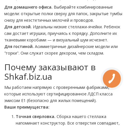
Для домашнего офиса.
Выбирайте комбинированные
модели: открытые полки сверху для папок, закрытые тумбы
снизу для неэстетичных мелочей и проводов.
Для детской.
Идеальны низкие стеллажи-ячейки. Ребенок
сам достает игрушки, приучаясь к порядку. Дополните их
тканевыми коробами — и визуальный шум исчезнет.
Для гостиной.
Асимметричные дизайнерские модели или
"горки". Они служат скорее декором, чем складом.
Почему заказывают в
Shkaf.biz.ua
Мы работаем напрямую с проверенными фабриками,
которые используют сертифицированное ЛДСП класса
эмиссии E1 (безопасно для жилых помещений).
Ваши преимущества:
Точная сверловка.
Сборка нашего стеллажа
напоминает конструктор. Все отверстия совпадают,