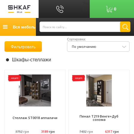
Укр
0
Рус
График работы: 9:00-17:00
Вся мебель
0
6
7
Показати номер
Сортировка:
Кредит
Фильтровать
По умолчанию
Публичный договор
Шкафы-стеллажи
Возврат товара
Оплата
АКЦИЯ
АКЦИЯ
Доставка
Контакты
Отзывы
Пенал Т219 Венге+Дуб
Стеллаж SТ0018 аппалачи
сонома
3752
грн
3189
грн
7432
грн
6317
грн