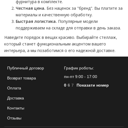
фурнитура в комплекте.
Честная цена.
Без наценок за "бренд". Вы платите за
материалы и качественную обработку.
Быстрая логистика.
Популярные модели
поддерживаем на складе для отправки в день заказа.
Наведите порядок в вещах красиво. Выбирайте стеллаж,
который станет функциональным акцентом вашего
интерьера, а мы позаботимся о его надежной доставке.
Публичный договор
График роботы:
пн-пт 9:00 - 17:00
Возврат товара
0
6
7
Показати номер
Оплата
Доставка
Контакты
Отзывы