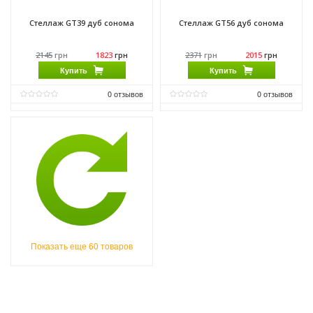
Стеллаж GT39 дуб сонома
Стеллаж GT56 дуб сонома
2145
грн
1823
грн
2371
грн
2015
грн
Купить
Купить
0
отзывов
0
отзывов
Виробник:
Морели
Виробник:
Морели
Матеріал:
ДСП
Матеріал:
ДСП
Матеріал каркасу:
ДСП
Матеріал каркасу:
ДСП
Показать еще 60 товаров