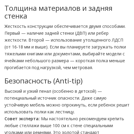
Толщина материалов и задняя
стенка
Жесткость конструкции обеспечивается двумя способами.
Первый — наличие задней стенки (ДВП) или ребер
жесткости. Второй — использование утолщенного ЛДСП
(от 16-18 мм и выше). Если вы планируете загружать полки
тяжелыми книгами или документами, выбирайте модели с
ячейками небольшого размера — короткая полка меньше
прогибается под нагрузкой, чем метровая.
Безопасность (Anti-tip)
Высокий и узкий пенал (особенно в детской) —
потенциальный источник опасности. Даже самую
устойчивую мебель можно опрокинуть, если ребенок решит
использовать полки как лестницу.
Совет эксперта:
Мы настоятельно рекомендуем крепить
любые стеллажи выше 100 см к стене специальными
уголками или ремнями. Это золотой стандарт