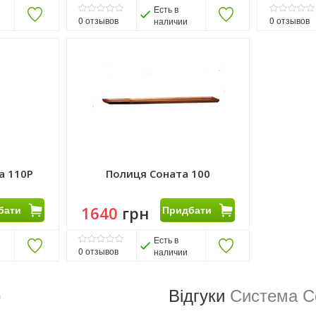
Есть в
0
отзывов
0
отзывов
наличии
а 110P
Полиця Соната 100
бати
1640
грн
Придбати
Есть в
0
отзывов
наличии
р
Відгуки
Система С