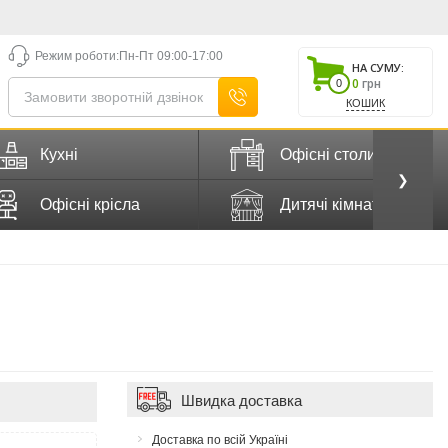
Режим роботи:
Пн-Пт 09:00-17:00
НА СУМУ:
0
грн
0
КОШИК
Кухні
Офісні столи
❯
Офісні крісла
Дитячі кімнати
Швидка доставка
Доставка по всій Україні