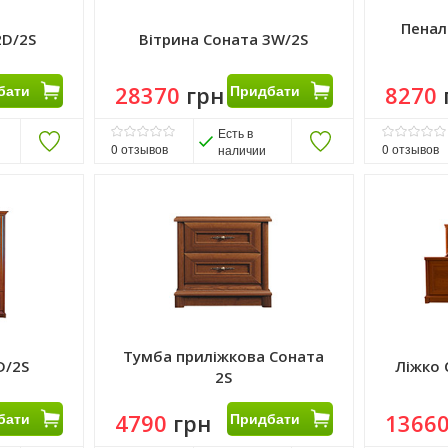
Пенал
2D/2S
Вітрина Соната 3W/2S
бати
28370
грн
Придбати
8270
Есть в
0
отзывов
0
отзывов
наличии
Тумба приліжкова Соната
D/2S
Ліжко 
2S
бати
4790
грн
Придбати
1366