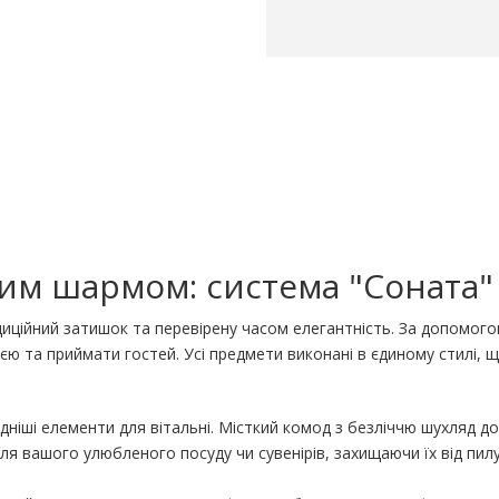
ним шармом: система "Соната"
диційний затишок та перевірену часом елегантність. За допомого
'єю та приймати гостей. Усі предмети виконані в єдиному стилі, 
ніші елементи для вітальні. Місткий комод з безліччю шухляд до
для вашого улюбленого посуду чи сувенірів, захищаючи їх від пи