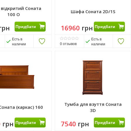
 відкритий Соната
Шафа Соната 2D/1S
100 O
грн
Придбати
16960
грн
Придбати
Есть в
Есть в
0
отзывов
наличии
наличии
Тумба для взуття Соната
Соната (каркас) 160
3D
0
грн
Придбати
7540
грн
Придбати