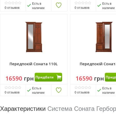
Есть в
Есть в
0
отзывов
0
отзывов
наличии
наличии
Передпокій Соната 110L
Передпокій Сонат
16590
грн
Придбати
16590
грн
Прид
Есть в
Есть в
0
отзывов
0
отзывов
наличии
наличии
Характеристики
Система Соната Гербо