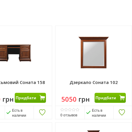
исьмовий Соната 158
Дзеркало Соната 102
0
грн
Придбати
5050
грн
Придбати
Есть в
Есть в
0
отзывов
наличии
наличии