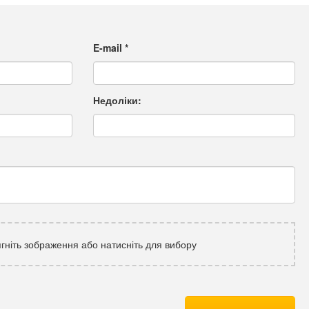
E-mail
*
Недоліки:
гніть зображення або натисніть для вибору