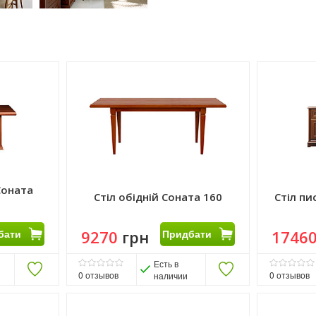
Соната
Стіл обідній Соната 160
Стіл п
бати
9270
грн
Придбати
1746
Есть в
0
отзывов
0
отзывов
наличии