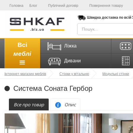
Головна
Блог
Публічний договір
Повернення товару
Швидка доставка
по всій
Всі
Ліжка
меблі
Дивани
Інтернет-магазин меблів
Стінки у вітальню
Модульні стінки
Система Соната Гербор
Все про товар
Опис