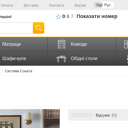
Укр
Рус
Оплата
Доставка
Контакти
Відгуки
0
6
7
Показати номер
Україні!
Матраци
Комоди
Шафи-купе
Обідні столи
Система Соната
Відгуків: (
0
)