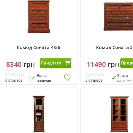
Комод Соната 4S/6
Комод Соната 5
8340
грн
Придбати
11490
грн
Прид
Есть в
Есть в
0
отзывов
0
отзывов
наличии
наличии