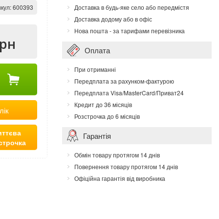
кул:
600393
Доставка в будь-яке село або передмістя
Доставка додому або в офіс
Нова пошта - за тарифами перевізника
грн
Оплата
При отриманні
Передплата за рахунком-фактурою
Передплата Visa/MasterCard/Приват24
Кредит до 36 місяців
лік
Розстрочка до 6 місяців
ттєва
Гарантія
строчка
Обмін товару протягом 14 днів
Повернення товару протягом 14 днів
Офіційна гарантія від виробника