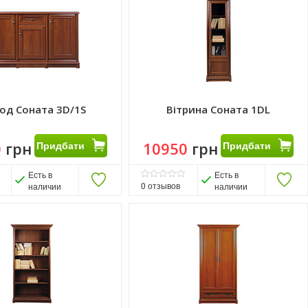
од Соната 3D/1S
Вітрина Соната 1DL
0
грн
Придбати
10950
грн
Придбати
Есть в
Есть в
0
отзывов
наличии
наличии