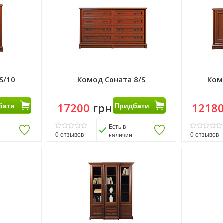
S/10
Комод Соната 8/S
Ком
бати
17200
грн
Придбати
1218
Есть в
0
отзывов
0
отзывов
наличии