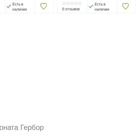
Есть в
Есть в
0
отзывов
наличии
наличии
оната Гербор