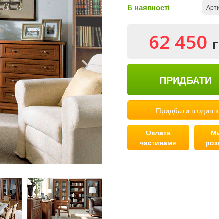
В наявності
Арти
62 450
ПРИДБАТИ
Придбати в один к
Оплата
Ми
частинами
роз