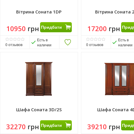
Вітрина Соната 1DP
Вітрина Соната 
10950
грн
Придбати
17200
грн
Прид
Есть в
Есть в
0
отзывов
0
отзывов
наличии
наличии
Шафа Соната 3D/2S
Шафа Соната 4
32270
грн
Придбати
39210
грн
Прид