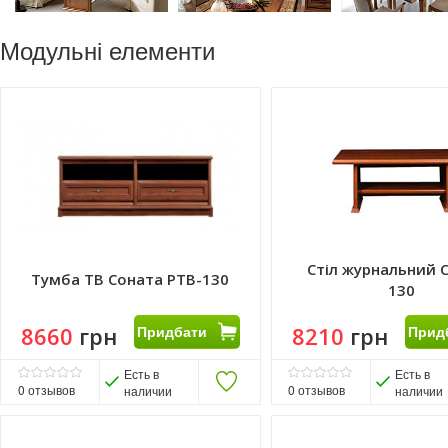
Модульні елементи
Стіл журнальний 
Тумба ТВ Соната РТВ-130
130
8660
грн
Придбати
8210
грн
Прид
Есть в
Есть в
0
отзывов
0
отзывов
наличии
наличии