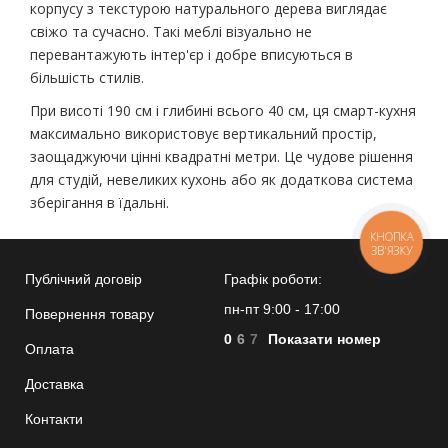
корпусу з текстурою натурального дерева виглядає
свіжо та сучасно. Такі меблі візуально не
перевантажують інтер'єр і добре вписуються в
більшість стилів.
При висоті 190 см і глибині всього 40 см, ця смарт-кухня
максимально використовує вертикальний простір,
заощаджуючи цінні квадратні метри. Це чудове рішення
для студій, невеликих кухонь або як додаткова система
зберігання в їдальні.
КНОПКА
ЗВ'ЯЗКУ
Публічний договір
Графік роботи:
пн-пт 9:00 - 17:00
Повернення товару
0
6
7
Показати номер
Оплата
Доставка
Контакти