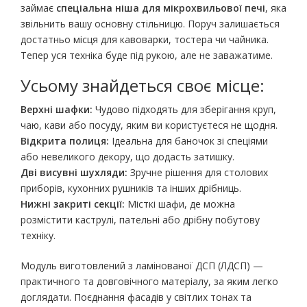
займає
спеціальна ніша для мікрохвильової печі
, яка
звільнить вашу основну стільницю. Поруч залишається
достатньо місця для кавоварки, тостера чи чайника.
Тепер уся техніка буде під рукою, але не заважатиме.
Усьому знайдеться своє місце:
Верхні шафки:
Чудово підходять для зберігання круп,
чаю, кави або посуду, яким ви користуєтеся не щодня.
Відкрита полиця:
Ідеальна для баночок зі спеціями
або невеликого декору, що додасть затишку.
Дві висувні шухляди:
Зручне рішення для столових
приборів, кухонних рушників та інших дрібниць.
Нижні закриті секції:
Місткі шафи, де можна
розмістити каструлі, пательні або дрібну побутову
техніку.
Модуль виготовлений з ламінованої ДСП (ЛДСП) —
практичного та довговічного матеріалу, за яким легко
доглядати. Поєднання фасадів у світлих тонах та