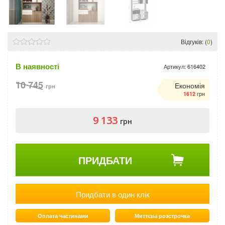
Відгуків: (
0
)
В наявності
Артикул:
616402
10 745
Економія
грн
грн
1612
9 133
грн
ПРИДБАТИ
Придбати в один клік
Оплата частинами
Миттєва розстрочка