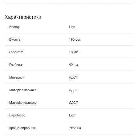
Характеристики
Бренд
:
Lion
Висота
:
190 см.
Гарантія
:
18 міс.
Глибина
:
40 см
Матеріал
:
ЛДСП
Матеріал каркаса
:
ЛДСП
Матеріал фасаду
:
ЛДСП
Виробник
:
Lion
Країна виробник
:
Україна