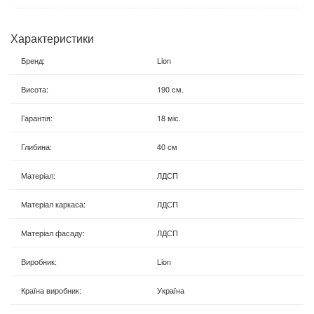
Характеристики
Бренд
:
Lion
Висота
:
190 см.
Гарантія
:
18 міс.
Глибина
:
40 см
Матеріал
:
ЛДСП
Матеріал каркаса
:
ЛДСП
Матеріал фасаду
:
ЛДСП
Виробник
:
Lion
Країна виробник
:
Україна