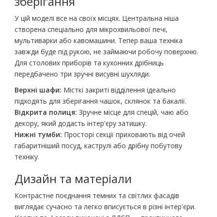
зберігання
У цій моделі все на своїх місцях. Центральна ніша
створена спеціально для мікрохвильової печі,
мультиварки або кавомашини. Тепер ваша техніка
завжди буде під рукою, не займаючи робочу поверхню.
Для столових приборів та кухонних дрібниць
передбачено три зручні висувні шухляди.
Верхні шафи:
Місткі закриті відділення ідеально
підходять для зберігання чашок, склянок та бакалії.
Відкрита полиця:
Зручне місце для спецій, чаю або
декору, який додасть інтер'єру затишку.
Нижні тумби:
Просторі секції приховають від очей
габаритніший посуд, каструлі або дрібну побутову
техніку.
Дизайн та матеріали
Контрастне поєднання темних та світлих фасадів
виглядає сучасно та легко вписується в різні інтер'єри.