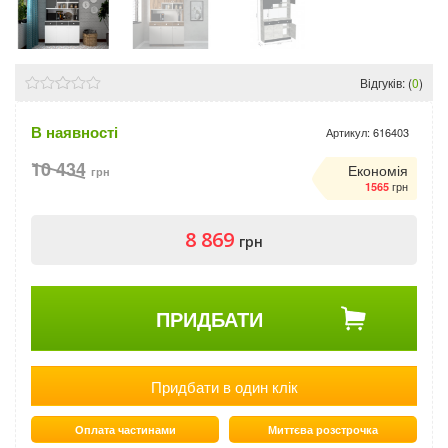
Відгуків: (
0
)
В наявності
Артикул:
616403
10 434
Економія
грн
грн
1565
8 869
грн
ПРИДБАТИ
Придбати в один клік
Оплата частинами
Миттєва розстрочка