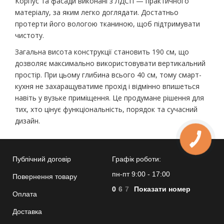
Корпус та фасади виконані з ЛДСП — практичного
матеріалу, за яким легко доглядати. Достатньо
протерти його вологою тканиною, щоб підтримувати
чистоту.
Загальна висота конструкції становить 190 см, що
дозволяє максимально використовувати вертикальний
простір. При цьому глибина всього 40 см, тому смарт-
кухня не захаращуватиме прохід і відмінно впишеться
навіть у вузьке приміщення. Це продумане рішення для
тих, хто цінує функціональність, порядок та сучасний
дизайн.
Публічний договір
Графік роботи:
пн-пт 9:00 - 17:00
Повернення товару
0
6
7
Показати номер
Оплата
Доставка