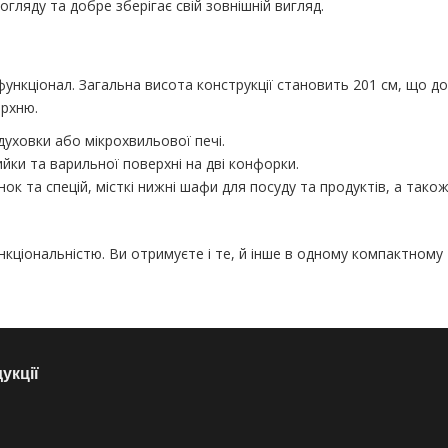
ляду та добре зберігає свій зовнішній вигляд.
функціонал. Загальна висота конструкції становить 201 см, що 
ерхню.
уховки або мікрохвильової печі.
ки та варильної поверхні на дві конфорки.
к та спецій, місткі нижні шафи для посуду та продуктів, а також
нкціональністю. Ви отримуєте і те, й інше в одному компактному
укції