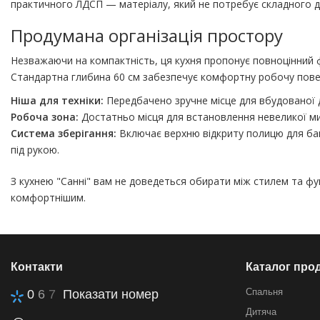
практичного ЛДСП — матеріалу, який не потребує складного дог
Продумана організація простору
Незважаючи на компактність, ця кухня пропонує повноцінний 
Стандартна глибина 60 см забезпечує комфортну робочу пов
Ніша для техніки:
Передбачено зручне місце для вбудованої д
Робоча зона:
Достатньо місця для встановлення невеликої мий
Система зберігання:
Включає верхню відкриту полицю для бано
під рукою.
З кухнею "Санні" вам не доведеться обирати між стилем та фу
комфортнішим.
Контакти
Каталог прод
Спальня
0
6
7
Показати номер
Дитяча