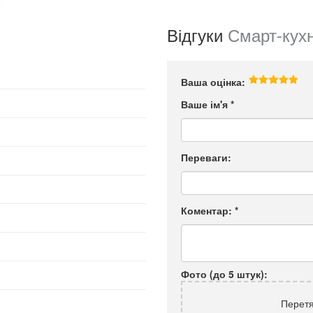
Відгуки
Смарт-кухн
Ваша оцінка:
Ваше ім'я
*
Переваги:
Коментар:
*
Фото (до 5 штук):
Перетя