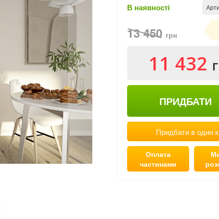
В наявності
Арти
13 450
грн
11 432
ПРИДБАТИ
Придбати в один к
Оплата
Ми
частинами
роз