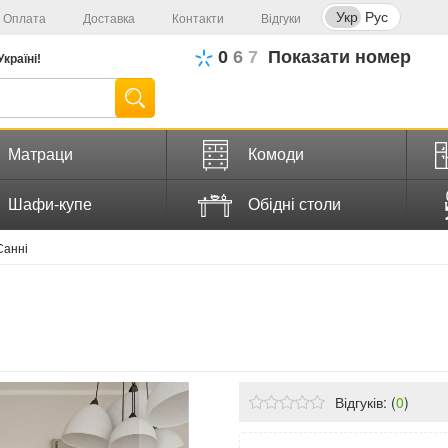
Укр
Рус
Оплата
Доставка
Контакти
Відгуки
0
6
7
Показати номер
Україні!
Матраци
Комоди
Шафи-купе
Обідні столи
Санні
Відгуків: (
0
)