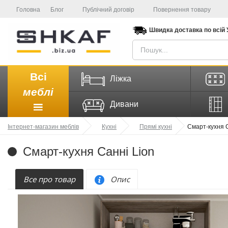
Головна
Блог
Публічний договір
Повернення товару
Швидка доставка
по всій
Всі
Ліжка
меблі
Дивани
Інтернет-магазин меблів
Кухні
Прямі кухні
Смарт-кухня 
Смарт-кухня Санні Lion
Все про товар
Опис