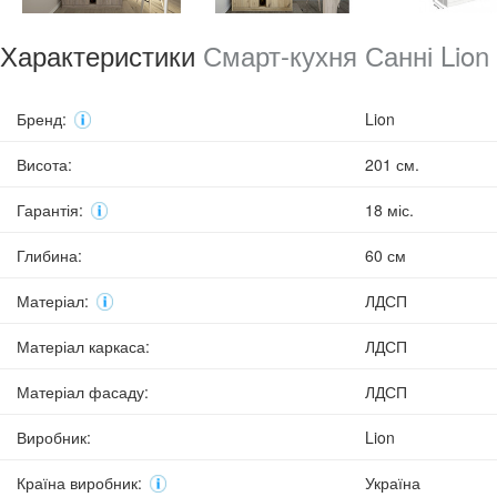
Характеристики
Смарт-кухня Санні Lion
Бренд
:
Lion
Висота
:
201 см.
Гарантія
:
18 міс.
Глибина
:
60 см
Матеріал
:
ЛДСП
Матеріал каркаса
:
ЛДСП
Матеріал фасаду
:
ЛДСП
Виробник
:
Lion
Країна виробник
:
Україна