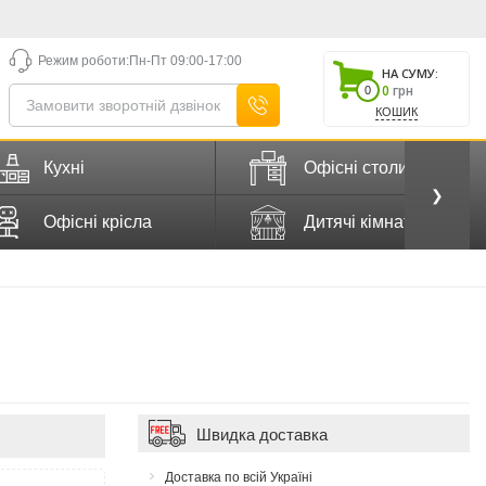
Режим роботи:
Пн-Пт 09:00-17:00
НА СУМУ:
0
грн
0
КОШИК
Кухні
Офісні столи
❯
Офісні крісла
Дитячі кімнати
Швидка доставка
Доставка по всій Україні