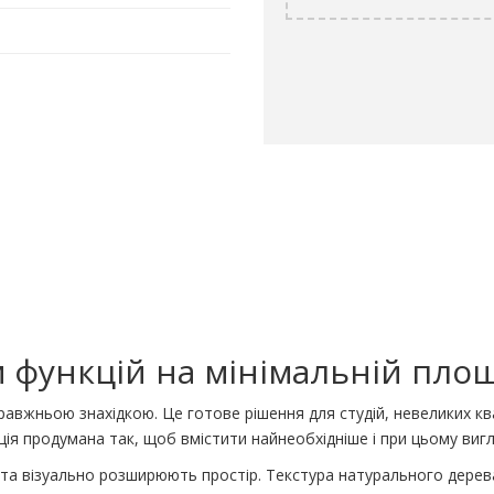
 функцій на мінімальній площ
правжньою знахідкою. Це готове рішення для студій, невеликих кв
кція продумана так, щоб вмістити найнеобхідніше і при цьому виг
та візуально розширюють простір. Текстура натурального дерева 