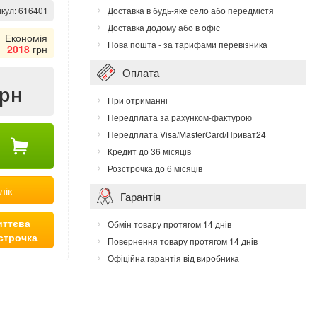
кул:
616401
Доставка в будь-яке село або передмістя
Доставка додому або в офіс
Економія
Нова пошта - за тарифами перевізника
2018
грн
Оплата
грн
При отриманні
Передплата за рахунком-фактурою
Передплата Visa/MasterCard/Приват24
Кредит до 36 місяців
Розстрочка до 6 місяців
лік
Гарантія
ттєва
Обмін товару протягом 14 днів
строчка
Повернення товару протягом 14 днів
Офіційна гарантія від виробника