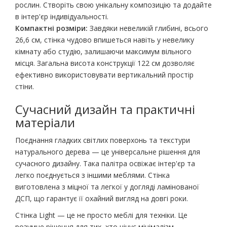
рослин. Створіть свою унікальну композицію та додайте
в інтер'єр індивідуальності.
Компактні розміри:
Завдяки невеликій глибині, всього
26,6 см, стінка чудово впишеться навіть у невелику
кімнату або студію, залишаючи максимум вільного
місця. Загальна висота конструкції 122 см дозволяє
ефективно використовувати вертикальний простір
стіни.
Сучасний дизайн та практичні
матеріали
Поєднання гладких світлих поверхонь та текстури
натурального дерева — це універсальне рішення для
сучасного дизайну. Така палітра освіжає інтер'єр та
легко поєднується з іншими меблями. Стінка
виготовлена з міцної та легкої у догляді ламінованої
ДСП, що гарантує її охайний вигляд на довгі роки.
Стінка Light — це не просто меблі для техніки. Це
розумне рішення для тих, хто цінує мінімалізм,