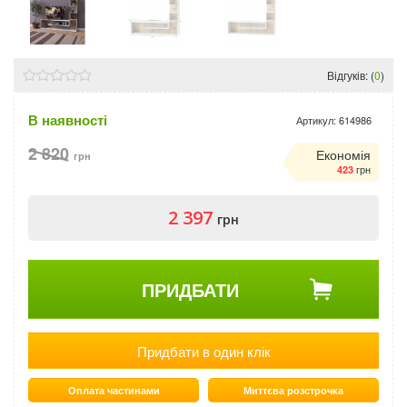
Відгуків: (
0
)
В наявності
Артикул:
614986
2 820
Економія
грн
грн
423
2 397
грн
ПРИДБАТИ
Придбати в один клік
Оплата частинами
Миттєва розстрочка