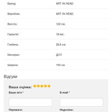
Бренд
:
ART IN HEAD
Виробник
:
ART IN HEAD
Висота
:
122 см.
Гарантія
:
18 міс.
Глибина
:
26,6 см.
Матеріал
:
ДСП
Ширина
:
150 см.
Відгуки
Ваша оцінка:
Ваше ім'я
*
E-mail
*
Переваги:
Недоліки: