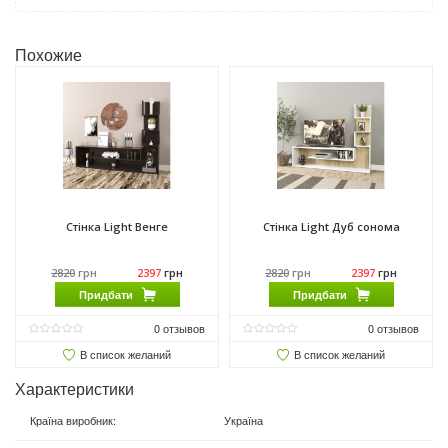
Похожие
Стінка Light Венге
Стінка Light Дуб сонома
2820
грн
2397
грн
2820
грн
2397
грн
Придбати
Придбати
0
отзывов
0
отзывов
В список желаний
В список желаний
Характеристики
Країна виробник
:
Україна