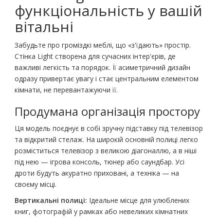
функціональність у вашій
вітальні
Забудьте про громіздкі меблі, що «з'їдають» простір.
Стінка Light створена для сучасних інтер'єрів, де
важливі легкість та порядок. Її асиметричний дизайн
одразу привертає увагу і стає центральним елементом
кімнати, не перевантажуючи її.
Продумана організація простору
Ця модель поєднує в собі зручну підставку під телевізор
та відкритий стелаж. На широкій основній полиці легко
розміститься телевізор з великою діагоналлю, а в ніші
під нею — ігрова консоль, тюнер або саундбар. Усі
дроти будуть акуратно приховані, а техніка — на
своєму місці.
Вертикальні полиці:
Ідеальне місце для улюблених
книг, фотографій у рамках або невеликих кімнатних