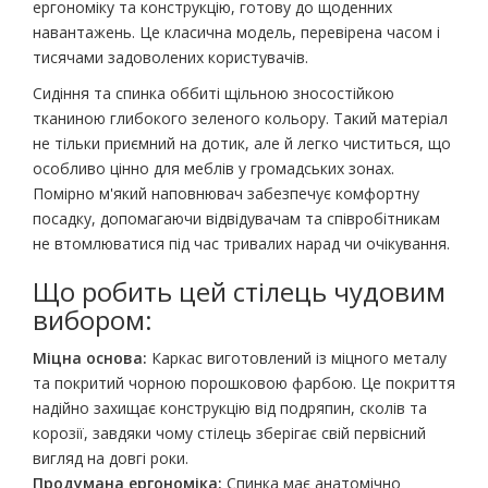
ергономіку та конструкцію, готову до щоденних
навантажень. Це класична модель, перевірена часом і
тисячами задоволених користувачів.
Сидіння та спинка оббиті щільною зносостійкою
тканиною глибокого зеленого кольору. Такий матеріал
не тільки приємний на дотик, але й легко чиститься, що
особливо цінно для меблів у громадських зонах.
Помірно м'який наповнювач забезпечує комфортну
посадку, допомагаючи відвідувачам та співробітникам
не втомлюватися під час тривалих нарад чи очікування.
Що робить цей стілець чудовим
вибором:
Міцна основа:
Каркас виготовлений із міцного металу
та покритий чорною порошковою фарбою. Це покриття
надійно захищає конструкцію від подряпин, сколів та
корозії, завдяки чому стілець зберігає свій первісний
вигляд на довгі роки.
Продумана ергономіка:
Спинка має анатомічно