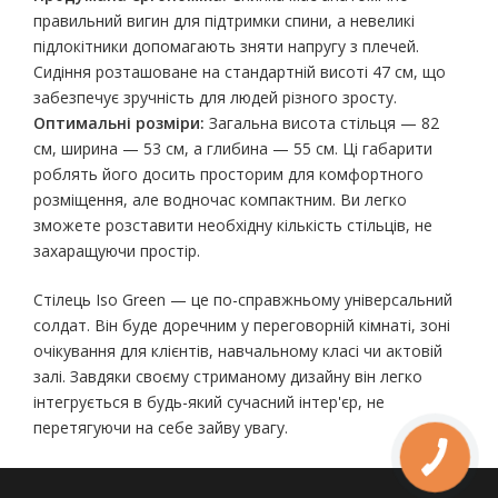
правильний вигин для підтримки спини, а невеликі
підлокітники допомагають зняти напругу з плечей.
Сидіння розташоване на стандартній висоті 47 см, що
забезпечує зручність для людей різного зросту.
Оптимальні розміри:
Загальна висота стільця — 82
см, ширина — 53 см, а глибина — 55 см. Ці габарити
роблять його досить просторим для комфортного
розміщення, але водночас компактним. Ви легко
зможете розставити необхідну кількість стільців, не
захаращуючи простір.
Стілець Iso Green — це по-справжньому універсальний
солдат. Він буде доречним у переговорній кімнаті, зоні
очікування для клієнтів, навчальному класі чи актовій
залі. Завдяки своєму стриманому дизайну він легко
інтегрується в будь-який сучасний інтер'єр, не
перетягуючи на себе зайву увагу.