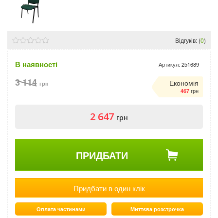
Відгуків: (
0
)
В наявності
Артикул:
251689
3 114
Економія
грн
грн
467
2 647
грн
ПРИДБАТИ
Придбати в один клік
Оплата частинами
Миттєва розстрочка