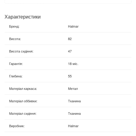
Характеристики
Бренд
:
Halmar
Висота
:
82
Висота сидіння
:
47
Гарантія
:
18 міс.
Глибина
:
55
Матеріал каркаса
:
Метал
Матеріал оббивки
:
Тканина
Матеріал сидіння
:
Тканина
Виробник
:
Halmar