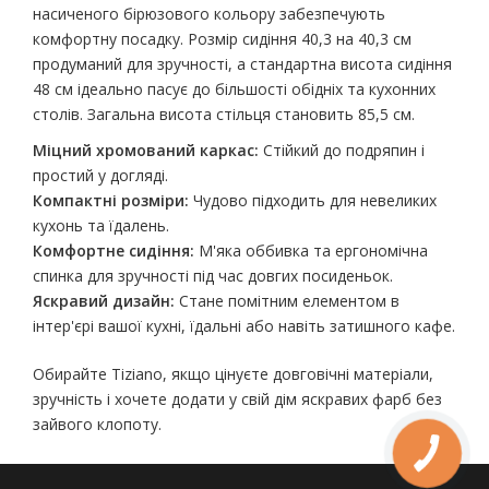
насиченого бірюзового кольору забезпечують
комфортну посадку. Розмір сидіння 40,3 на 40,3 см
продуманий для зручності, а стандартна висота сидіння
48 см ідеально пасує до більшості обідніх та кухонних
столів. Загальна висота стільця становить 85,5 см.
Міцний хромований каркас:
Стійкий до подряпин і
простий у догляді.
Компактні розміри:
Чудово підходить для невеликих
кухонь та їдалень.
Комфортне сидіння:
М'яка оббивка та ергономічна
спинка для зручності під час довгих посиденьок.
Яскравий дизайн:
Стане помітним елементом в
інтер'єрі вашої кухні, їдальні або навіть затишного кафе.
Обирайте Tiziano, якщо цінуєте довговічні матеріали,
зручність і хочете додати у свій дім яскравих фарб без
зайвого клопоту.