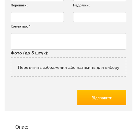
Переваги:
Недоліки:
Коментар:
*
Фото (до 5 штук):
Перетягніть зображення або натисніть для вибору
Відправити
Опис: