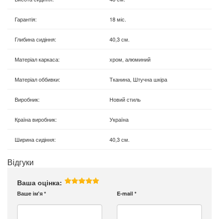
Гарантія
:
18 міс.
Глибина сидіння
:
40,3 см.
Матеріал каркаса
:
хром, алюминий
Матеріал оббивки
:
Тканина, Штучна шкіра
Виробник
:
Новий стиль
Країна виробник
:
Україна
Ширина сидіння
:
40,3 см.
Відгуки
Ваша оцінка:
Ваше ім'я
*
E-mail
*