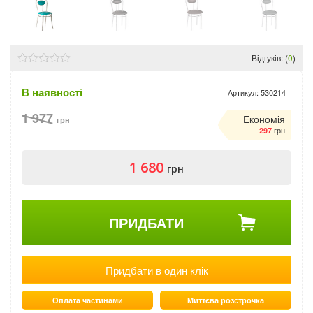
Відгуків: (
0
)
В наявності
Артикул:
530214
1 977
Економія
грн
грн
297
1 680
грн
ПРИДБАТИ
Придбати в один клік
Оплата частинами
Миттєва розстрочка