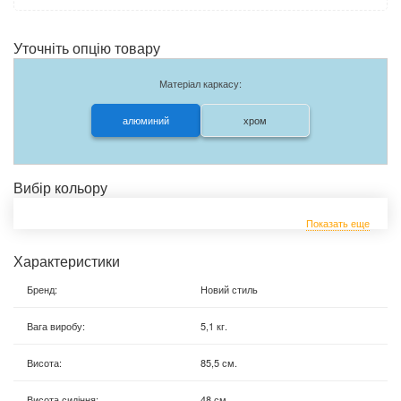
Уточніть опцію товару
Матеріал каркасу:
алюминий
хром
Вибір кольору
Показать еще
Характеристики
Бренд
:
Новий стиль
Вага виробу
:
5,1 кг.
Висота
:
85,5 см.
Висота сидіння
:
48 см.