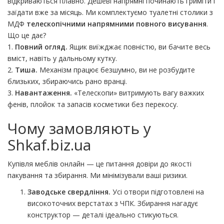
відкриваються плавно. Дешеві напрямні починають гриміти і
заїдати вже за місяць. Ми комплектуємо туалетні столики з
МДФ
телескопічними напрямними повного висування
.
Що це дає?
1.
Повний огляд.
Ящик виїжджає повністю, ви бачите весь
вміст, навіть у дальньому кутку.
2.
Тиша.
Механізм працює безшумно, ви не розбудите
близьких, збираючись рано вранці.
3.
Навантаження.
«Телескопи» витримують вагу важких
фенів, плойок та запасів косметики без перекосу.
Чому замовляють у
Shkaf.biz.ua
Купівля меблів онлайн — це питання довіри до якості
пакування та збирання. Ми мінімізували ваші ризики.
Заводське свердління.
Усі отвори підготовлені на
високоточних верстатах з ЧПК. Збирання нагадує
конструктор — деталі ідеально стикуються.