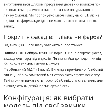
виготовляється шляхом пресування деревних волокон при
високих температурах з використанням натурального
лігніну (смоли). Ми пропонуємо меблі класу емісії E1, які не
виділяють формальдегідів і не мають різкого «хімічного»
запаху.
Покриття фасадів: плівка чи фарба?
Від типу фінішного шару залежить зносостійкість:
Плівка ПВХ.
Найпрактичніший варіант. Вона огортає фасад,
захищаючи торці від відколів. Плівка стійка до подряпин від
баночок з кремом і легко миється.
Фарбований МДФ (Емаль).
Виглядає преміально. Глибокий
глянець або оксамитовий мат створюють ефект моноліту.
Такі столики вимагають трохи дбайливішого ставлення, але
виглядають як дизайнерські арт-об'єкти.
Конфігурація: як вибрати
модель під свої звички