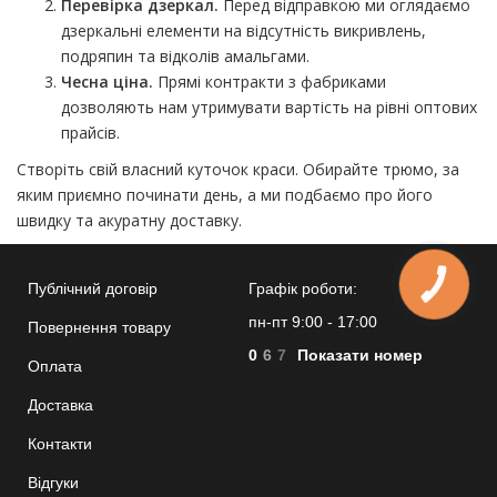
Перевірка дзеркал.
Перед відправкою ми оглядаємо
дзеркальні елементи на відсутність викривлень,
подряпин та відколів амальгами.
Чесна ціна.
Прямі контракти з фабриками
дозволяють нам утримувати вартість на рівні оптових
прайсів.
Створіть свій власний куточок краси. Обирайте трюмо, за
яким приємно починати день, а ми подбаємо про його
швидку та акуратну доставку.
КНОПКА
Публічний договір
Графік роботи:
ЗВ'ЯЗКУ
пн-пт 9:00 - 17:00
Повернення товару
0
6
7
Показати номер
Оплата
Доставка
Контакти
Відгуки