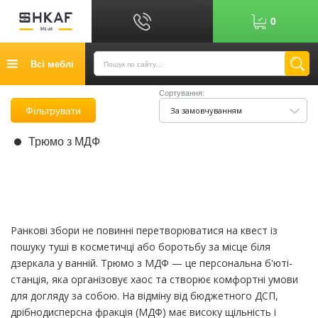
Укр
0
Рус
Графік роботи: 9:00-17:00
Всі меблі
0
6
7
Показати номер
Сортування:
Кредит
Фільтрувати
За замовчуванням
Публічний договір
Трюмо з МДФ
Повернення товару
Оплата
Доставка
Контакти
Ранкові збори не повинні перетворюватися на квест із
пошуку туші в косметичці або боротьбу за місце біля
Відгуки
дзеркала у ванній. Трюмо з МДФ — це персональна б'юті-
станція, яка організовує хаос та створює комфортні умови
для догляду за собою. На відміну від бюджетного ДСП,
дрібнодисперсна фракція (МДФ) має високу щільність і