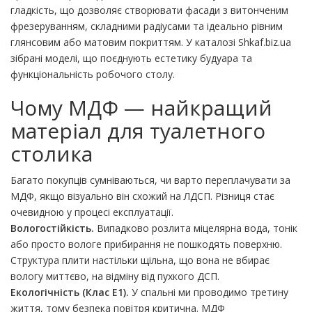
гладкість, що дозволяє створювати фасади з витонченим
фрезеруванням, складними радіусами та ідеально рівним
глянсовим або матовим покриттям. У каталозі Shkaf.biz.ua
зібрані моделі, що поєднують естетику будуара та
функціональність робочого столу.
Чому МДФ — найкращий
матеріал для туалетного
столика
Багато покупців сумніваються, чи варто переплачувати за
МДФ, якщо візуально він схожий на ЛДСП. Різниця стає
очевидною у процесі експлуатації.
Вологостійкість.
Випадково розлита міцелярна вода, тонік
або просто вологе прибирання не пошкодять поверхню.
Структура плити настільки щільна, що вона не вбирає
вологу миттєво, на відміну від пухкого ДСП.
Екологічність (Клас E1).
У спальні ми проводимо третину
життя, тому безпека повітря критична. МДФ