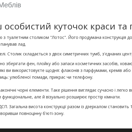
 Меблів
 особистий куточок краси та
 з туалетним столиком "Лотос". Його продумана конструкція до
 панував лад.
елі. Столик складається з двох симетричних тумб, з'єднаних це
но зберігати фен, плойку або запаси косметичних засобів, ховаюч
які ви використовуєте щодня: флаконів з парфумами, кремів або 
ниць: улюбленої помади, прикрас чи телефону.
онічні чорні елементи. Таке рішення виглядає сучасно і легко вп
и функціональне, але й візуально розширює простір кімнати.
 ДСП. Загальна висота конструкції разом із дзеркалом становить
створивши повноцінну б'юті-зону.