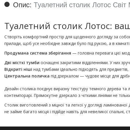
Опис:
Туалетний столик Лотос Світ
Туалетний столик Лотос: ваш
Створіть комфортний простір для щоденного догляду за собою
прилади, щоб усе необхідне завжди було під рукою, а в кімнаті
Продумана система зберігання
— головна перевага цієї мод
Дві місткі тумби
оснащені закритими відділеннями. У них зруч
Відкриті ніші
над тумбами ідеально підходять для предметів, 
Центральна поличка
під дзеркалом — чудове місце для дріб
Дизайн столика поєднує виразну текстуру темного дерева та лак
контемпорарі. Прямокутне дзеркало з чіткими лініями не тільк
Столик виготовлений з міцної та легкої у догляді ламінованої
не займе багато місця і підійде навіть для невеликої спальні, 