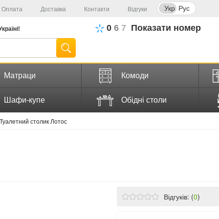
Укр
Рус
Оплата
Доставка
Контакти
Відгуки
0
6
7
Показати номер
Україні!
Матраци
Комоди
Шафи-купе
Обідні столи
Туалетний столик Лотос
в
Відгуків: (
0
)