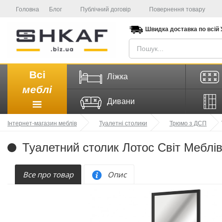
Головна
Блог
Публічний договір
Повернення товару
Швидка доставка
по всій
Всі
Ліжка
меблі
Дивани
Інтернет-магазин меблів
Туалетні столики
Трюмо з ДСП
Туалетний столик Лотос Світ Меблі
Все про товар
Опис