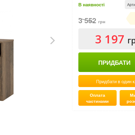
В наявності
Арти
3 552
грн
3 197
г
ПРИДБАТИ
Придбати в один к
Оплата
Ми
частинами
роз