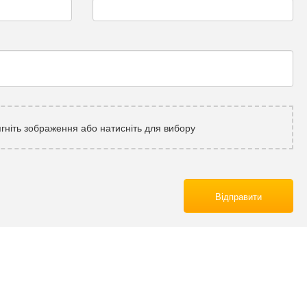
гніть зображення або натисніть для вибору
Відправити