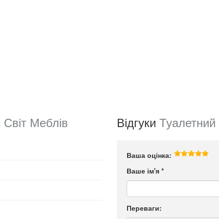
 Світ Меблів
Відгуки
Туалетний 
Ваша оцінка:
Ваше ім'я
*
Переваги: