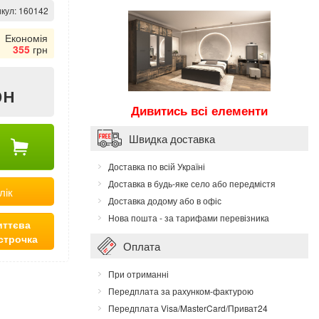
кул:
160142
Економія
355
грн
рн
Дивитись всі елементи
Швидка доставка
Доставка по всій Україні
Доставка в будь-яке село або передмістя
лік
Доставка додому або в офіс
Нова пошта - за тарифами перевізника
ттєва
строчка
Оплата
При отриманні
Передплата за рахунком-фактурою
Передплата Visa/MasterCard/Приват24