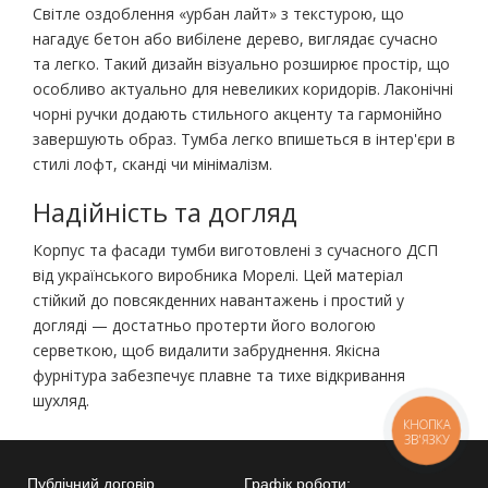
Світле оздоблення «урбан лайт» з текстурою, що
нагадує бетон або вибілене дерево, виглядає сучасно
та легко. Такий дизайн візуально розширює простір, що
особливо актуально для невеликих коридорів. Лаконічні
чорні ручки додають стильного акценту та гармонійно
завершують образ. Тумба легко впишеться в інтер'єри в
стилі лофт, сканді чи мінімалізм.
Надійність та догляд
Корпус та фасади тумби виготовлені з сучасного ДСП
від українського виробника Морелі. Цей матеріал
стійкий до повсякденних навантажень і простий у
догляді — достатньо протерти його вологою
серветкою, щоб видалити забруднення. Якісна
фурнітура забезпечує плавне та тихе відкривання
шухляд.
КНОПКА
ЗВ'ЯЗКУ
Публічний договір
Графік роботи: