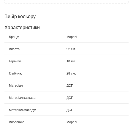
Вибір кольору
Характеристики
Бренд
:
Морелі
Висота
:
92 см.
Гарантія
:
18 міс.
Глибина
:
28 см.
Матеріал
:
ДСП
Матеріал каркаса
:
ДСП
Матеріал фасаду
:
ДСП
Виробник
:
Морелі