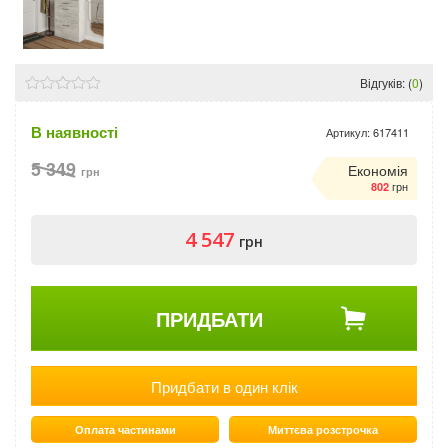
Відгуків: (
0
)
В наявності
Артикул:
617411
5 349
Економія
грн
грн
802
4 547
грн
ПРИДБАТИ
Придбати в один клік
Оплата частинами
Миттєва розстрочка