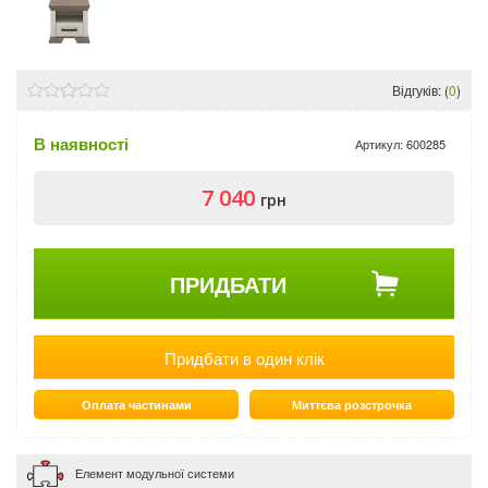
Відгуків: (
0
)
В наявності
Артикул:
600285
7 040
грн
ПРИДБАТИ
Придбати в один клік
Оплата частинами
Миттєва розстрочка
Елемент модульної системи