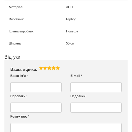
Матеріал
:
ДСП
Виробник
:
Гербор
Країна виробник
:
Польща
Ширина
:
55 см.
Відгуки
Ваша оцінка:
Ваше ім'я
*
E-mail
*
Переваги:
Недоліки:
Коментар:
*