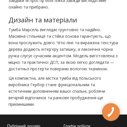
Завдяки їй простір біля ліжка завжди виглядатиме
охайно та прибрано.
Дизайн та матеріали
Тумба Марсель виглядає грунтовно та надійно.
Масивна стільниця та стійка основа гарантують, що
вона прослужить довго. Чіткі лінії та виражена текстура
дерева додають інтер'єру затишку, а лаконічна чорна
ручка слугує сучасним акцентом. Модель виготовлена з
міцної та практичної ДСП, за якою легко доглядати —
достатньо протерти поверхню вологою тканиною.
Ця компактна, але містка тумба від польського
виробника Гербор стане функціональним та
естетичним доповненням вашої спальні, роблячи
вечірній відпочинок та ранкове пробудження ще
приємнішими.
Публічний договір
Графік роботи: