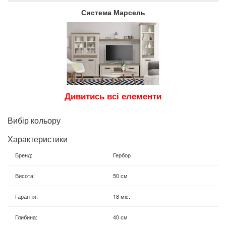
Система Марсель
Дивитись всі елементи
Вибір кольору
Характеристики
Бренд
:
Гербор
Висота
:
50 см
Гарантія
:
18 міс.
Глибина
:
40 см