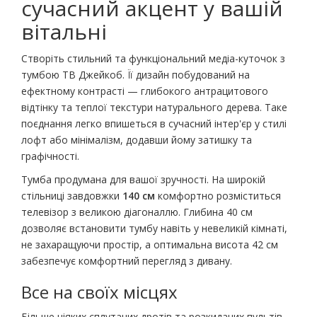
сучасний акцент у вашій
вітальні
Створіть стильний та функціональний медіа-куточок з
тумбою ТВ Джейкоб. Її дизайн побудований на
ефектному контрасті — глибокого антрацитового
відтінку та теплої текстури натурального дерева. Таке
поєднання легко впишеться в сучасний інтер'єр у стилі
лофт або мінімалізм, додавши йому затишку та
графічності.
Тумба продумана для вашої зручності. На широкій
стільниці завдовжки
140 см
комфортно розміститься
телевізор з великою діагоналлю. Глибина 40 см
дозволяє встановити тумбу навіть у невеликій кімнаті,
не захаращуючи простір, а оптимальна висота 42 см
забезпечує комфортний перегляд з дивану.
Все на своїх місцях
Більше ніяких сплутаних дротів та розкиданих пультів.