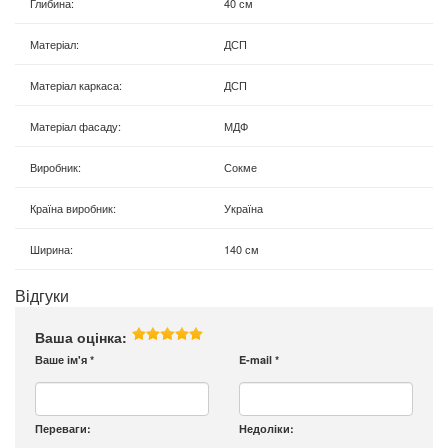
Глибина
:
40 см
Матеріал
:
ДСП
Матеріал каркаса
:
ДСП
Матеріал фасаду
:
МДФ
Виробник
:
Сокме
Країна виробник
:
Україна
Ширина
:
140 см
Відгуки
Ваша оцінка:
Ваше ім'я
*
E-mail
*
Переваги:
Недоліки: