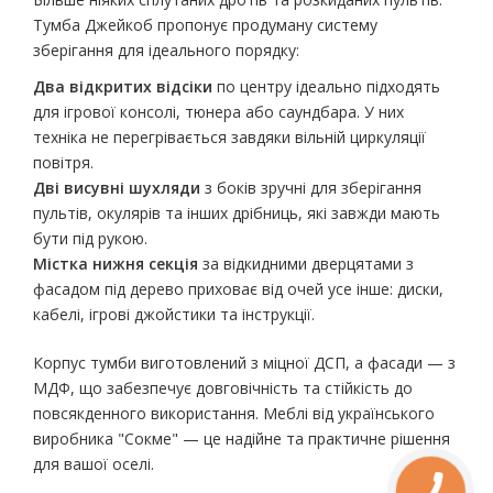
Тумба Джейкоб пропонує продуману систему
зберігання для ідеального порядку:
Два відкритих відсіки
по центру ідеально підходять
для ігрової консолі, тюнера або саундбара. У них
техніка не перегрівається завдяки вільній циркуляції
повітря.
Дві висувні шухляди
з боків зручні для зберігання
пультів, окулярів та інших дрібниць, які завжди мають
бути під рукою.
Містка нижня секція
за відкидними дверцятами з
фасадом під дерево приховає від очей усе інше: диски,
кабелі, ігрові джойстики та інструкції.
Корпус тумби виготовлений з міцної ДСП, а фасади — з
МДФ, що забезпечує довговічність та стійкість до
повсякденного використання. Меблі від українського
виробника "Сокме" — це надійне та практичне рішення
для вашої оселі.