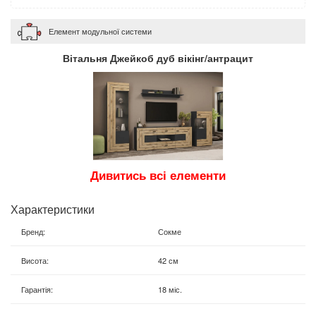
Елемент модульної системи
Вітальня Джейкоб дуб вікінг/антрацит
Дивитись всі елементи
Характеристики
Бренд
:
Сокме
Висота
:
42 см
Гарантія
:
18 міс.