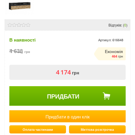
Відгуків: (
0
)
В наявності
Артикул:
616648
4 638
Економія
грн
грн
464
4 174
грн
ПРИДБАТИ
Придбати в один клік
Оплата частинами
Миттєва розстрочка