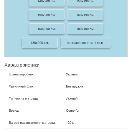
140х200 см.
150х190 см.
150х200 см.
160х190 см.
160х200 см.
180х190 см.
180х200 см.
на замовлення за 1 кв.м.
Характеристики
Країна виробник
:
Україна
Пружинний блок
:
Без пружин
Тип чохла матраца
:
з'ємний
Бренд
:
Come-for
Вагове навантаження матраца
:
120 кг.