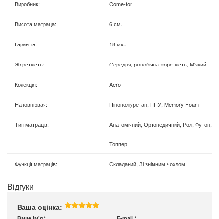
Виробник
:
Come-for
Висота матраца
:
6 см.
Гарантія
:
18 міс.
Жорсткість
:
Середня, різнобічна жорсткість, М'який
Колекція
:
Aero
Наповнювач
:
Пінополіуретан, ППУ, Memory Foam
Тип матраців
:
Анатомічний, Ортопедичний, Рол, Футон,
Топпер
Функції матраців
:
Складаний, Зі знімним чохлом
Відгуки
Ваша оцінка:
Ваше ім'я
*
E-mail
*