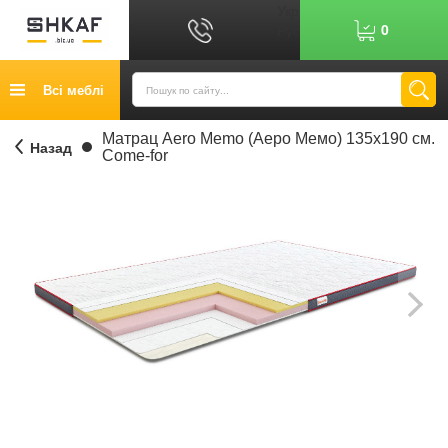
Укр
0
Рус
Графік роботи: 9:00-17:00
Всі меблі
0
6
7
Показати номер
Кредит
Матрац Aero Memo (Аеро Мемо) 135х190 см.
Назад
Come-for
Публічний договір
Повернення товару
Оплата
Доставка
Контакти
Відгуки