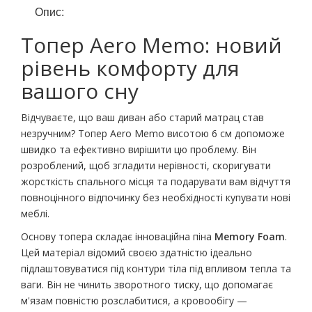
Опис:
Топер Aero Memo: новий
рівень комфорту для
вашого сну
Відчуваєте, що ваш диван або старий матрац став
незручним? Топер Aero Memo висотою 6 см допоможе
швидко та ефективно вирішити цю проблему. Він
розроблений, щоб згладити нерівності, скоригувати
жорсткість спального місця та подарувати вам відчуття
повноцінного відпочинку без необхідності купувати нові
меблі.
Основу топера складає інноваційна піна
Memory Foam
.
Цей матеріал відомий своєю здатністю ідеально
підлаштовуватися під контури тіла під впливом тепла та
ваги. Він не чинить зворотного тиску, що допомагає
м'язам повністю розслабитися, а кровообігу —