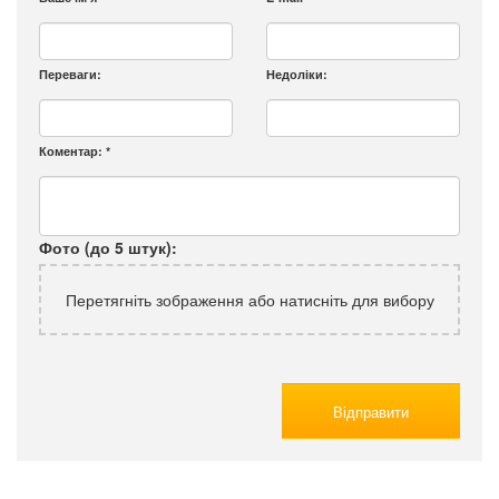
Переваги:
Недоліки:
Коментар:
*
Фото (до 5 штук):
Перетягніть зображення або натисніть для вибору
Відправити