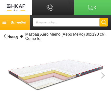
Укр
0
Рус
Графік роботи: 9:00-17:00
Всі меблі
0
6
7
Показати номер
Кредит
Матрац Aero Memo (Аеро Мемо) 80х190 см.
Назад
Come-for
Публічний договір
Повернення товару
Оплата
Доставка
Контакти
Відгуки