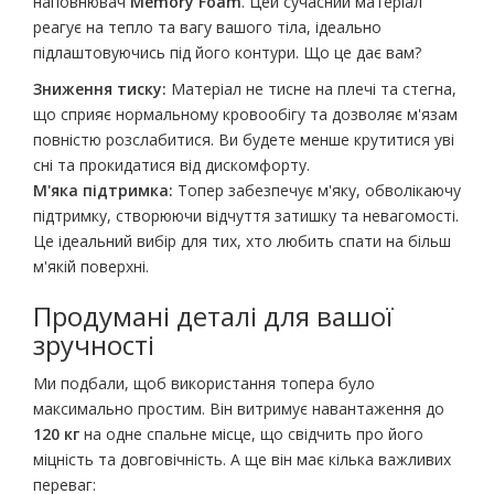
наповнювач
Memory Foam
. Цей сучасний матеріал
реагує на тепло та вагу вашого тіла, ідеально
підлаштовуючись під його контури. Що це дає вам?
Зниження тиску:
Матеріал не тисне на плечі та стегна,
що сприяє нормальному кровообігу та дозволяє м'язам
повністю розслабитися. Ви будете менше крутитися уві
сні та прокидатися від дискомфорту.
М'яка підтримка:
Топер забезпечує м'яку, обволікаючу
підтримку, створюючи відчуття затишку та невагомості.
Це ідеальний вибір для тих, хто любить спати на більш
м'якій поверхні.
Продумані деталі для вашої
зручності
Ми подбали, щоб використання топера було
максимально простим. Він витримує навантаження до
120 кг
на одне спальне місце, що свідчить про його
міцність та довговічність. А ще він має кілька важливих
переваг: