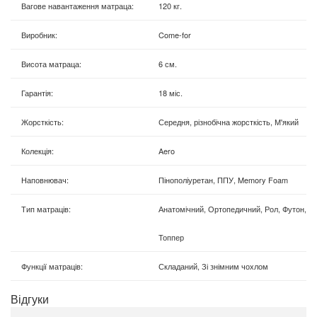
Вагове навантаження матраца
:
120 кг.
Виробник
:
Come-for
Висота матраца
:
6 см.
Гарантія
:
18 міс.
Жорсткість
:
Середня, різнобічна жорсткість, М'який
Колекція
:
Aero
Наповнювач
:
Пінополіуретан, ППУ, Memory Foam
Тип матраців
:
Анатомічний, Ортопедичний, Рол, Футон,
Топпер
Функції матраців
:
Складаний, Зі знімним чохлом
Відгуки