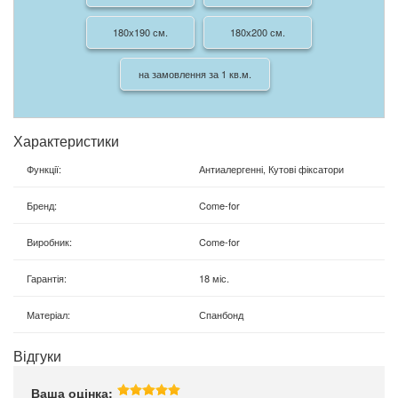
180х190 см.
180х200 см.
на замовлення за 1 кв.м.
Характеристики
Функції
:
Антиалергенні, Кутові фіксатори
Бренд
:
Come-for
Виробник
:
Come-for
Гарантія
:
18 міс.
Матеріал
:
Спанбонд
Відгуки
Ваша оцінка: