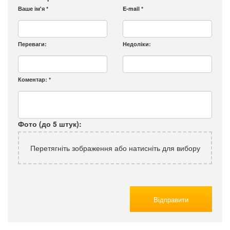
Ваше ім'я
*
E-mail
*
Переваги:
Недоліки:
Коментар:
*
Фото (до 5 штук):
Перетягніть зображення або натисніть для вибору
Відправити