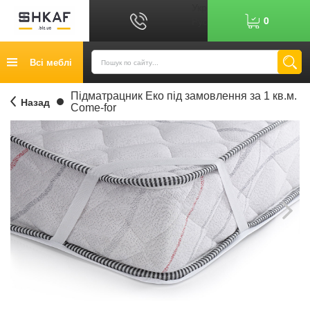
Укр
0
Рус
Графік роботи: 9:00-17:00
Всі меблі
0
6
7
Показати номер
Кредит
Підматрацник Еко під замовлення за 1 кв.м.
Назад
Come-for
Публічний договір
Повернення товару
Оплата
Доставка
Контакти
Відгуки