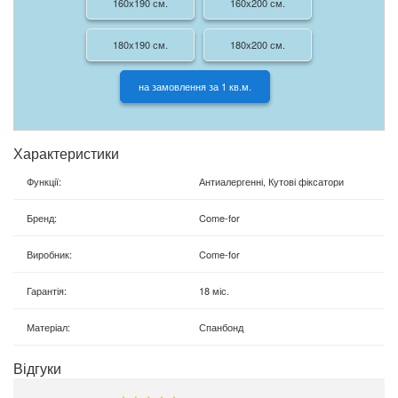
160х190 см.
160х200 см.
180х190 см.
180х200 см.
на замовлення за 1 кв.м.
Характеристики
Функції
:
Антиалергенні, Кутові фіксатори
Бренд
:
Come-for
Виробник
:
Come-for
Гарантія
:
18 міс.
Матеріал
:
Спанбонд
Відгуки