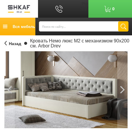
Укр
0
Рус
График работы: 9:00-17:00
Вся мебель
0
6
7
Показати номер
Кредит
Кровать Немо люкс М2 с механизмом 90х200
Назад
см. Arbor Drev
Публичный договор
Возврат товара
Оплата
Доставка
Контакты
Отзывы