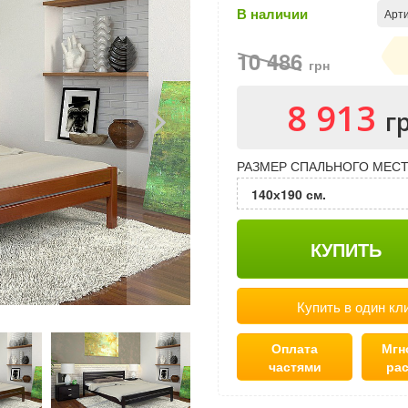
В наличии
Арти
10 486
грн
8 913
г
РАЗМЕР СПАЛЬНОГО МЕСТ
140х190 см.
КУПИТЬ
Купить в один кл
Оплата
Мгн
частями
ра