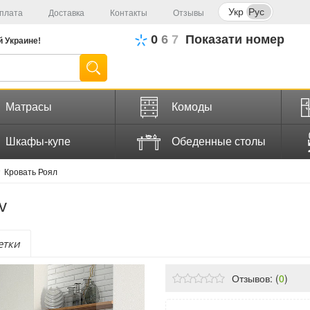
Укр
Рус
плата
Доставка
Контакты
Отзывы
0
6
7
Показати номер
й
Украине!
Матрасы
Комоды
Шкафы-купе
Обеденные столы
Кровать Роял
v
етки
Отзывов: (
0
)