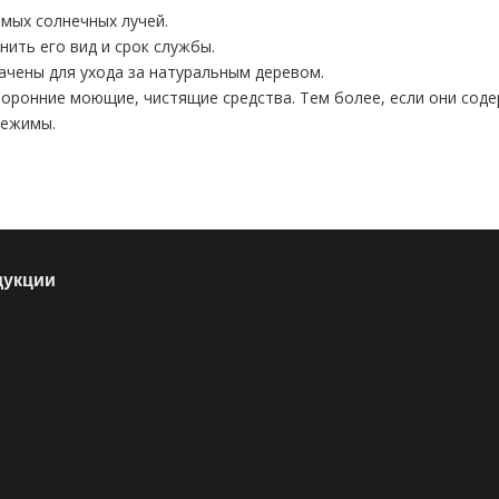
мых солнечных лучей.
нить его вид и срок службы.
ачены для ухода за натуральным деревом.
оронние моющие, чистящие средства. Тем более, если они соде
режимы.
дукции