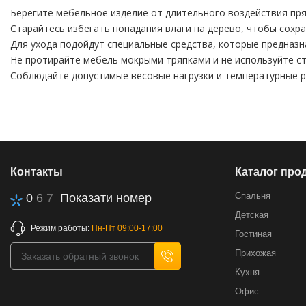
Берегите мебельное изделие от длительного воздействия пря
Старайтесь избегать попадания влаги на дерево, чтобы сохра
Для ухода подойдут специальные средства, которые предназн
Не протирайте мебель мокрыми тряпками и не используйте ст
Соблюдайте допустимые весовые нагрузки и температурные 
Контакты
Каталог про
Спальня
0
6
7
Показати номер
Детская
Режим работы:
Пн-Пт 09:00-17:00
Гостиная
Прихожая
Кухня
Офис