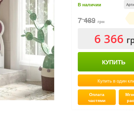
В наличии
Арти
7 489
грн
6 366
г
КУПИТЬ
Купить в один кл
Оплата
Мгн
частями
ра