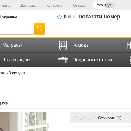
Укр
Рус
плата
Доставка
Контакты
Отзывы
0
6
7
Показати номер
й
Украине!
Матрасы
Комоды
Шкафы-купе
Обеденные столы
вать Ведмедик
етки
Отзывов: (
0
)