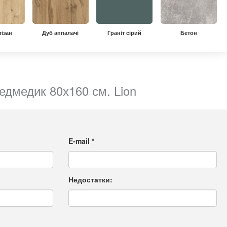
тізан
Дуб аппалачі
Граніт сірий
Бетон
едмедик 80х160 см. Lion
E-mail
*
Недостатки: