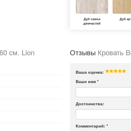
Дуб самоа
Дуб ар
димчастий
0 см. Lion
Отзывы
Кровать В
Ваша оценка:
Ваше имя
*
Достоинства:
Комментарий:
*