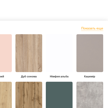
Показать еще
вий
Дуб сонома
Німфея альба
Кашемір