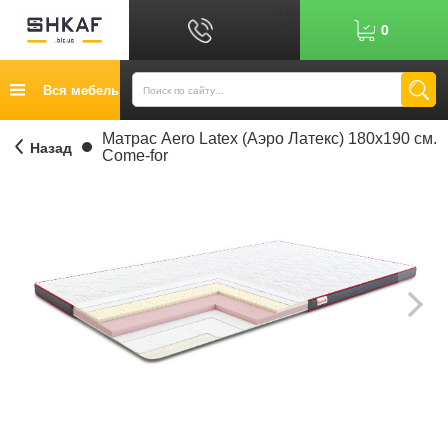
Укр
0
Рус
График работы: 9:00-17:00
Вся мебель
0
6
7
Показати номер
Кредит
Матрас Aero Latex (Аэро Латекс) 180х190 см.
Назад
Come-for
Публичный договор
Возврат товара
Оплата
Доставка
Контакты
Отзывы