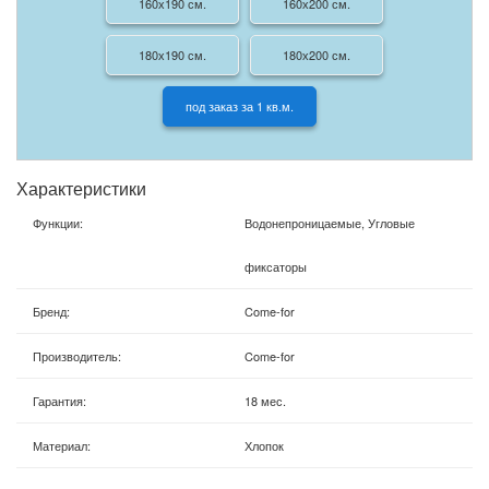
160х190 см.
160х200 см.
180х190 см.
180х200 см.
под заказ за 1 кв.м.
Характеристики
Функции
:
Водонепроницаемые, Угловые
фиксаторы
Бренд
:
Come-for
Производитель
:
Come-for
Гарантия
:
18 мес.
Материал
:
Хлопок