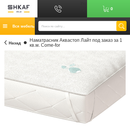
Укр
0
Рус
График работы: 9:00-17:00
Вся мебель
0
6
7
Показати номер
Кредит
Наматрасник Аквастоп Лайт под заказ за 1
Назад
кв.м. Come-for
Публичный договор
Возврат товара
Оплата
Доставка
Контакты
Отзывы