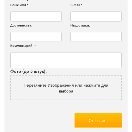
Ваше имя
*
E-mail
*
Достоинства:
Недостатки:
Комментарий:
*
Фото (до 5 штук):
Перетяните Изображения или нажмите для
выбора
Отправить