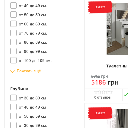
Виробник:
ART IN HEAD
от 40 до 49 см.
Матеріал:
ДСП
АКЦИЯ
от 50 до 59 см.
от 60 до 69 см.
от 70 до 79 см.
от 80 до 89 см.
от 90 до 99 см.
от 100 до 109 см.
Туалетны
Показать ещё
5762
грн
5186
грн
Глубина
0
отзывов
от 30 до 39 см
Матеріал фасаду:
ДСП
от 40 до 49 см
Виробник:
Мир Мебели
АКЦИЯ
от 50 до 59 см
Матеріал:
ДСП
Матеріал каркасу:
ДСП
от 30 до 39 см.