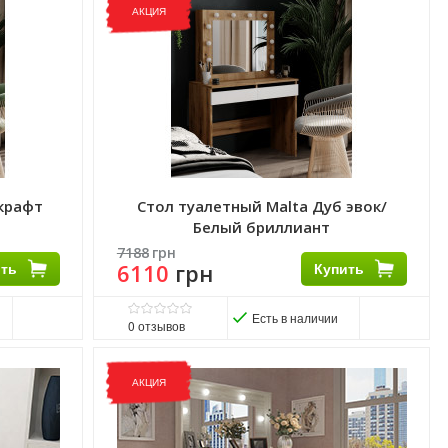
Виробник:
Феникс Мебель
АКЦИЯ
Матеріал:
ЛДСП
Матеріал каркасу:
ЛДСП
 крафт
Стол туалетный Malta Дуб эвок/
Белый бриллиант
7188
грн
ить
6110
грн
Купить
Есть в наличии
0
отзывов
Виробник:
ART IN HEAD
Матеріал:
ДСП
АКЦИЯ