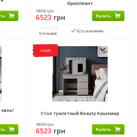
бриллиант
7674
грн
ить
6523
грн
Купить
Есть в наличии
0
отзывов
Виробник:
ART IN HEAD
Матеріал:
ДСП
АКЦИЯ
 эвок/
Стол туалетный Beauty Кашемир
7674
грн
ить
6523
грн
Купить