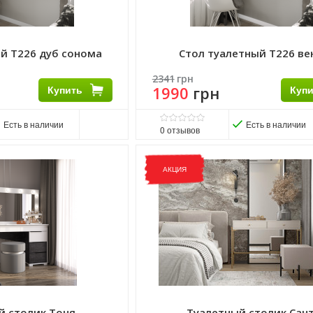
й Т226 дуб сонома
Стол туалетный Т226 ве
2341
грн
Купить
1990
грн
Куп
Есть в наличии
Есть в наличии
0
отзывов
Матеріал ніжок:
ДСП
П
Матеріал стільниці:
ДСП
АКЦИЯ
Виробник:
Морели
тройки
Комплектація:
Без надстройки
 см.
Розмір стільниці:
31х100 см.
й столик Тоня
Туалетный столик Сан