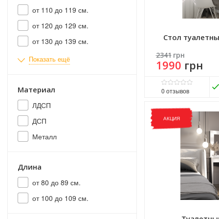
от 110 до 119 см.
от 120 до 129 см.
Стол туалетны
от 130 до 139 см.
2341
грн
Показать ещё
1990
грн
Материал
0
отзывов
ЛДСП
Матеріал ніжок:
ДСП
Матеріал стільниці:
ДС
ДСП
АКЦИЯ
Виробник:
Морели
Комплектація:
Без надс
Металл
Розмір стільниці:
31х100
Длина
от 80 до 89 см.
от 100 до 109 см.
Туалетны