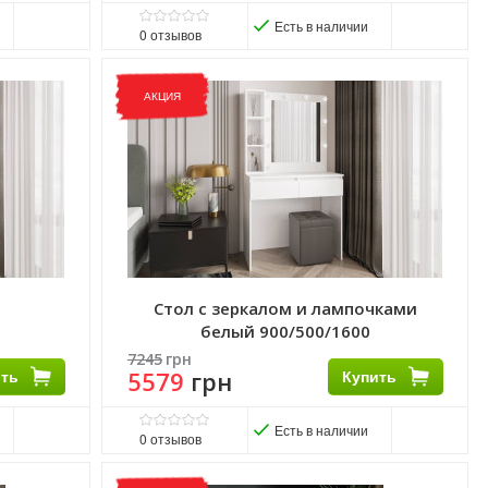
Есть в наличии
0
отзывов
Виробник:
ART IN HEAD
Матеріал:
ДСП
АКЦИЯ
Стол с зеркалом и лампочками
белый 900/500/1600
7245
грн
ить
5579
грн
Купить
Есть в наличии
0
отзывов
Матеріал фасаду:
ЛДСП