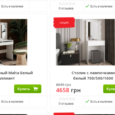
Есть в наличии
Есть в наличии
0
отзывов
Виробник:
ART IN HEAD
Матеріал:
ДСП
АКЦИЯ
ный Malta Белый
Столик с лампочками
иллиант
белый 700/500/1600
6049
грн
Купить
4658
грн
Куп
Есть в наличии
Есть в наличии
0
отзывов
Матеріал фасаду:
ЛДСП