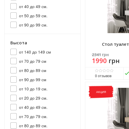
от 40 до 49 см.
от 50 до 59 см.
от 90 до 99 см.
Высота
Стол туале
от 140 до 149 см
2341
грн
1990
грн
от 70 до 79 см
от 80 до 89 см
0
отзывов
от 90 до 99 см
Матеріал ніжок:
ДСП
от 10 до 19 см.
Матеріал стільниці:
ДС
АКЦИЯ
Виробник:
Морели
от 20 до 29 см.
Комплектація:
Без надс
Розмір стільниці:
31х100
от 40 до 49 см.
от 70 до 79 см.
от 80 до 89 см.