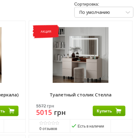
Сортировка:
По умолчанию
АКЦИЯ
зеркала)
Туалетный столик Стелла
5572
грн
ить
5015
грн
Купить
Есть в наличии
0
отзывов