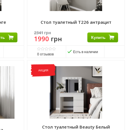
нге
Стол туалетный Т226 антрацит
2341
грн
ить
1990
грн
Купить
Есть в наличии
0
отзывов
Матеріал ніжок:
ДСП
Матеріал стільниці:
ДСП
АКЦИЯ
Виробник:
Морели
Комплектація:
Без надстройки
Розмір стільниці:
31х100 см.
Стол туалетный Beauty Белый
та