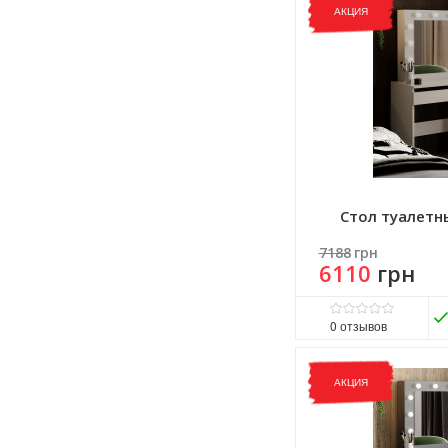
Матеріал:
ДСП
АКЦИЯ
Стол туалетн
7188
грн
6110
грн
0
отзывов
Виробник:
ART IN HEAD
Матеріал:
ДСП
АКЦИЯ