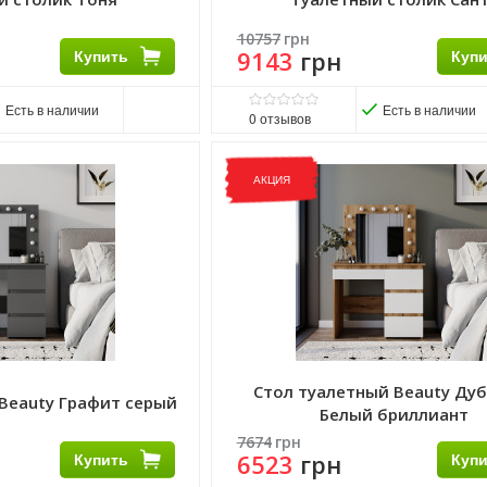
10757
грн
Купить
9143
грн
Куп
Есть в наличии
Есть в наличии
0
отзывов
Матеріал фасаду:
ДСП
Виробник:
Lion
АКЦИЯ
Матеріал:
ДСП
Матеріал каркасу:
ДСП
Стол туалетный Beauty Дуб
Beauty Графит серый
Белый бриллиант
7674
грн
Купить
6523
грн
Куп