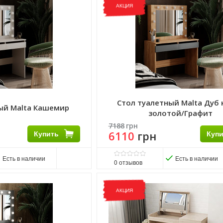
Виробник:
Феникс Мебель
АКЦИЯ
Матеріал:
ЛДСП
Матеріал каркасу:
ЛДСП
Стол туалетный Malta Дуб
ый Malta Кашемир
золотой/Графит
7188
грн
Купить
6110
грн
Куп
Есть в наличии
Есть в наличии
0
отзывов
Виробник:
ART IN HEAD
Матеріал:
ДСП
АКЦИЯ