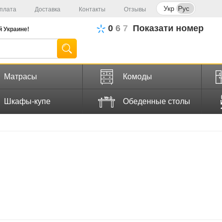
Укр
Рус
плата
Доставка
Контакты
Отзывы
0
6
7
Показати номер
й
Украине!
Матрасы
Комоды
Шкафы-купе
Обеденные столы