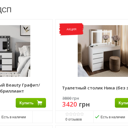
ДСП
АКЦИЯ
ый Beauty Графит/
Туалетный столик Ника (без 
 бриллиант
3800
грн
Купить
3420
грн
Куп
Есть в наличии
Есть в наличии
0
отзывов