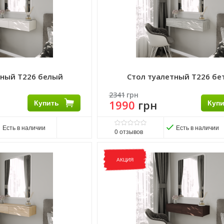
тный Т226 белый
Стол туалетный Т226 бе
2341
грн
Купить
1990
грн
Куп
Есть в наличии
Есть в наличии
0
отзывов
Матеріал ніжок:
ДСП
П
Матеріал стільниці:
ДСП
АКЦИЯ
Виробник:
Морели
тройки
Комплектація:
Без надстройки
 см.
Розмір стільниці:
31х100 см.