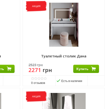
Матеріал фасаду:
ДСП
Виробник:
Мир Мебели
АКЦИЯ
Матеріал:
ДСП
Матеріал каркасу:
ДСП
я
Туалетный столик Дана
2523
грн
ить
2271
грн
Купить
Есть в наличии
0
отзывов
Матеріал фасаду:
ДСП
Виробник:
Мир Мебели
АКЦИЯ
Матеріал:
ДСП
Матеріал каркасу:
ДСП