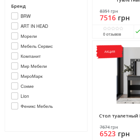
Бренд
8351
грн
7516
грн
BRW
ART IN HEAD
0
отзывов
Морели
Матеріал фасаду:
ДСП
Мебель Сервис
Виробник:
Мир Мебели
АКЦИЯ
Матеріал:
ДСП
Компанит
Матеріал каркасу:
ДСП
Мир Мебели
МироМарк
Сокме
Lion
Феникс Мебель
Стол туалетный 
7674
грн
6523
грн