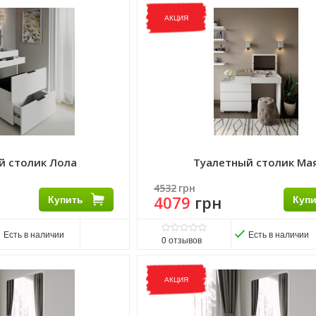
Матеріал фасаду:
ДСП
Виробник:
Мир Мебели
АКЦИЯ
Матеріал:
ДСП
Матеріал каркасу:
ДСП
й столик Лола
Туалетный столик Ма
4532
грн
Купить
4079
грн
Куп
Есть в наличии
Есть в наличии
0
отзывов
Матеріал фасаду:
ДСП
Виробник:
Мир Мебели
АКЦИЯ
Матеріал:
ДСП
Матеріал каркасу:
ДСП