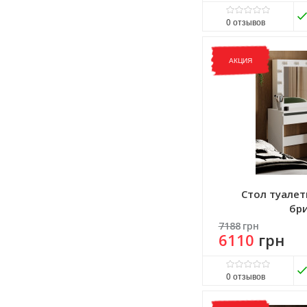
0
отзывов
Виробник:
ART IN HEAD
Матеріал:
ДСП
АКЦИЯ
Стол туалет
бр
7188
грн
6110
грн
0
отзывов
Виробник:
ART IN HEAD