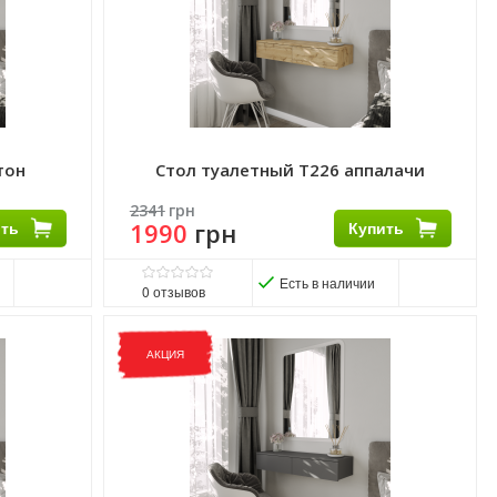
тон
Стол туалетный Т226 аппалачи
2341
грн
ить
1990
грн
Купить
Есть в наличии
0
отзывов
Матеріал ніжок:
ДСП
Матеріал стільниці:
ДСП
АКЦИЯ
Виробник:
Морели
Комплектація:
Без надстройки
Розмір стільниці:
31х100 см.