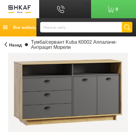
Укр
0
Рус
График работы: 9:00-17:00
Вся мебель
0
6
7
Показати номер
Кредит
Тумба/сервант Kuba К0002 Аппалачи-
Назад
Антрацит Морели
Публичный договор
Возврат товара
Оплата
Доставка
Контакты
Отзывы