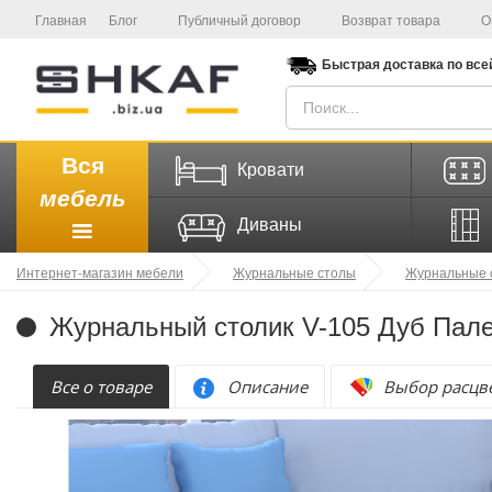
Главная
Блог
Публичный договор
Возврат товара
О
Быстрая доставка
по все
Вся
Кровати
мебель
Диваны
Интернет-магазин мебели
Журнальные столы
Журнальные 
Журнальный столик V-105 Дуб Пален
Все о товаре
Описание
Выбор расцв