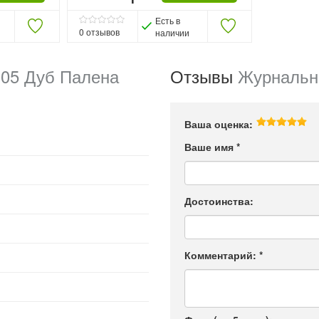
Есть в
0
отзывов
наличии
105 Дуб Палена
Отзывы
Журнальны
Ваша оценка:
Ваше имя
*
Достоинства:
Комментарий:
*