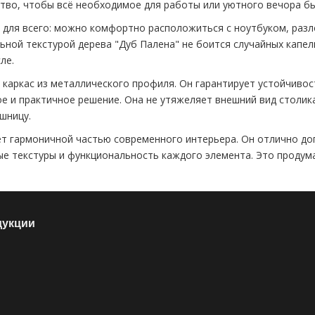
во, чтобы всё необходимое для работы или уютного вечора был
 для всего: можно комфортно расположиться с ноутбуком, разл
ьной текстурой дерева "Дуб Палена" не боится случайных капел
ле.
 каркас из металлического профиля. Он гарантирует устойчивос
 и практичное решение. Она не утяжеляет внешний вид столика,
шницу.
ет гармоничной частью современного интерьера. Он отлично доп
ные текстуры и функциональность каждого элемента. Это продум
дукции