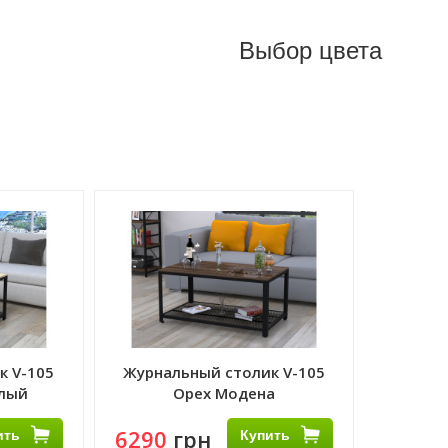
Выбор цвета
к V-105
Журнальный столик V-105
тлый
Орех Модена
ить
6290
грн
Купить