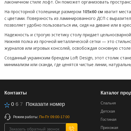
лаконичном стиле лофт. Он поможет организовать пространст
На просторной столешнице размером
105х60 см
хватит места
с цветами. Поверхность из ламинированного ДСП с выразител
позволяет удобно пользоваться им, сидя на диване или в крес
Надежность и строгую эстетику столу придает цельносварной
Нижняя полка из прочной металлической сетки — это стильное
журналов или игровых консолей, освобождая основную столе
Созданный украинским брендом Loft Design, этот столик стан
минимализм или сканди, где ценятся чистые линии, натураль
Контакты
Каталог про
Спальня
0
6
7
Показати номер
Детская
Режим работы:
Пн-Пт 09:00-17:00
Гостиная
Прихожая