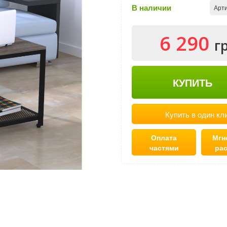
В наличии
Арти
6 290
г
КУПИТЬ
Купить в один кл
Оплата
Мгн
частями
ра