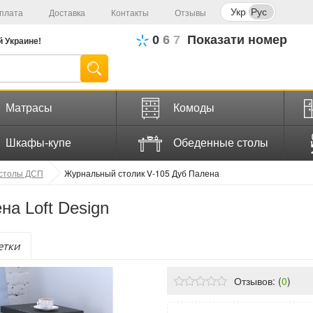
Укр
Рус
плата
Доставка
Контакты
Отзывы
0
6
7
Показати номер
й
Украине!
Матрасы
Комоды
Шкафы-купе
Обеденные столы
столы ДСП
Журнальный столик V-105 Дуб Палена
а Loft Design
етки
Отзывов: (
0
)