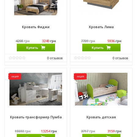
Кровать Фиджи
Кровать Лима
4208
грн
3240
грн
7709
грн
5936
грн
Купить
Купить
0
отзывов
0
отзывов
Виробник:
Феникс Мебель
Виробник:
Феникс Мебель
Матеріал:
ЛДСП
Матеріал:
ЛДСП
АКЦИЯ
АКЦИЯ
Кровать-трансформер Пумба
Кровать детская
15593
грн
13254
грн
3717
грн
3159
грн