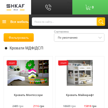
Укр
0
Рус
График работы: 9:00-17:00
Вся мебель
0
6
7
Показати номер
Сортировка:
Кредит
Фильтровать
По умолчанию
Публичный договор
Кровати МДФ/ДСП
Возврат товара
Оплата
АКЦИЯ
АКЦИЯ
Доставка
Контакты
Отзывы
Кровать Монтессори
Кровать Майнкрафт
2489
грн
2116
грн
18609
грн
15818
грн