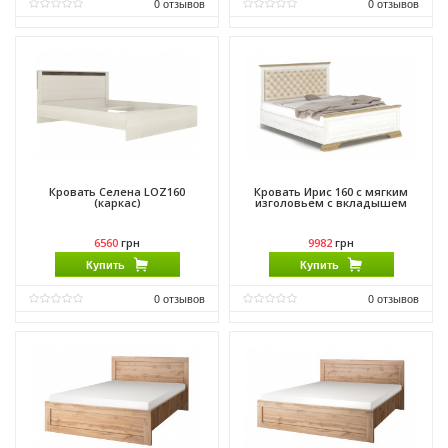
0
отзывов
0
отзывов
Материал:
МДФ
Материал:
ДСП
Производитель:
Гербор
Материал каркаса:
ДСП
Материал фасада:
ДСП
Производитель:
Мебель Сервис
Кровать Селена LOZ160
Кровать Ирис 160 с мягким
(каркас)
изголовьем с вкладышем
6560
грн
9982
грн
Купить
Купить
0
отзывов
0
отзывов
Материал:
ДСП
Материал:
ДСП
Производитель:
Гербор
Материал каркаса:
ДСП
Материал фасада:
ДСП
Производитель:
Мебель Сервис