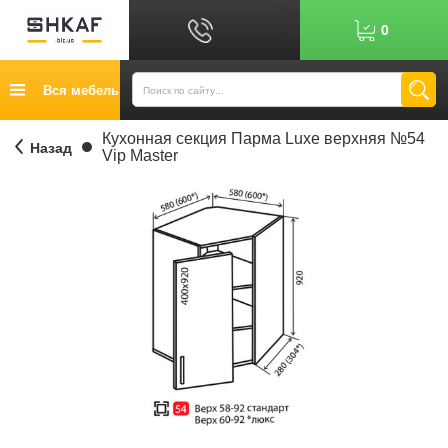
Укр
0
Рус
График работы: 9:00-17:00
Вся мебель
0
6
7
Показати номер
Кредит
Кухонная секция Парма Luxe верхняя №54
Назад
Vip Master
Публичный договор
Возврат товара
Оплата
Доставка
Контакты
Отзывы