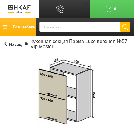
Укр
0
Рус
График работы: 9:00-17:00
Вся мебель
0
6
7
Показати номер
Кредит
Кухонная секция Парма Luxe верхняя №57
Назад
Vip Master
Публичный договор
Возврат товара
Оплата
Доставка
Контакты
Отзывы