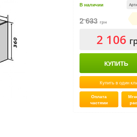
В наличии
Арти
2 633
грн
2 106
г
КУПИТЬ
Купить в один кл
Оплата
Мгн
частями
ра