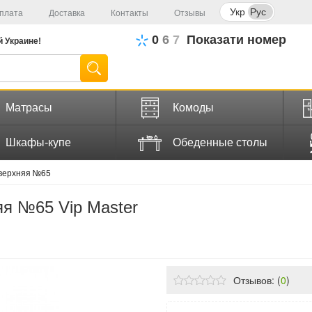
Укр
Рус
плата
Доставка
Контакты
Отзывы
0
6
7
Показати номер
й
Украине!
Матрасы
Комоды
Шкафы-купе
Обеденные столы
 верхняя №65
яя №65 Vip Master
Отзывов: (
0
)